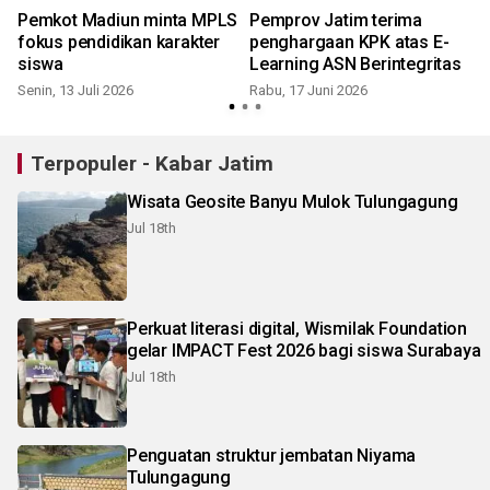
Pemkot Madiun minta MPLS
Pemprov Jatim terima
fokus pendidikan karakter
penghargaan KPK atas E-
siswa
Learning ASN Berintegritas
Senin, 13 Juli 2026
Rabu, 17 Juni 2026
S
Terpopuler - Kabar Jatim
Wisata Geosite Banyu Mulok Tulungagung
Jul 18th
Perkuat literasi digital, Wismilak Foundation
gelar IMPACT Fest 2026 bagi siswa Surabaya
Jul 18th
Penguatan struktur jembatan Niyama
Tulungagung