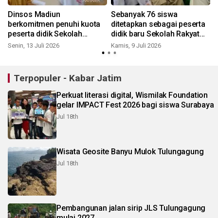
Dinsos Madiun
Sebanyak 76 siswa
berkomitmen penuhi kuota
ditetapkan sebagai peserta
peserta didik Sekolah
didik baru Sekolah Rakyat
Rakyat
Ponorogo
Senin, 13 Juli 2026
Kamis, 9 Juli 2026
S
Terpopuler - Kabar Jatim
Perkuat literasi digital, Wismilak Foundation
gelar IMPACT Fest 2026 bagi siswa Surabaya
Jul 18th
Wisata Geosite Banyu Mulok Tulungagung
Jul 18th
Pembangunan jalan sirip JLS Tulungagung
mulai 2027