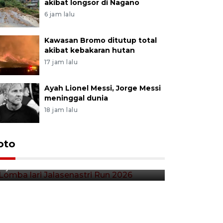
akibat longsor di Nagano
6 jam lalu
Kawasan Bromo ditutup total
akibat kebakaran hutan
17 jam lalu
Ayah Lionel Messi, Jorge Messi
meninggal dunia
18 jam lalu
Lomba lari Jalasenastri Run
oto
Pekan Qr
2026
Indonesia
3 jam lalu
6 jam lalu