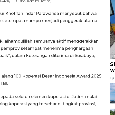
ANTARA/HO-Biro Adpim Jatim)
mur Khofifah Indar Parawansa menyebut bahwa
ayah setempat mampu menjadi penggerak utama
liki alhamdulillah semuanya aktif menggerakkan
sai pemprov setempat menerima penghargaan
baik”, dalam keterangan diterima di Surabaya,
S
w
 ajang 100 Koperasi Besar Indonesia Award 2025
1 j
lalu.
pada seluruh elemen koperasi di Jatim, mulai
ng koperasi yang tersebar di tingkat provinsi,