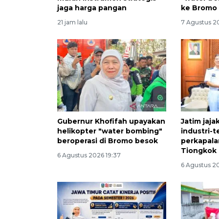
jaga harga pangan
ke Bromo
21 jam lalu
7 Agustus 2
Gubernur Khofifah upayakan
Jatim jaja
helikopter "water bombing"
industri-t
beroperasi di Bromo besok
perkapal
Tiongkok
6 Agustus 2026 19:37
6 Agustus 20