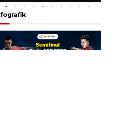
nfografik