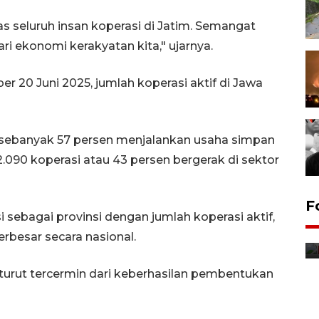
ras seluruh insan koperasi di Jatim. Semangat
ri ekonomi kerakyatan kita," ujarnya.
r 20 Juni 2025, jumlah koperasi aktif di Jawa
au sebanyak 57 persen menjalankan usaha simpan
.090 koperasi atau 43 persen bergerak di sektor
Jurnalis bagikan bendera
F
sebagai provinsi dengan jumlah koperasi aktif,
gratis sambut HUT
Kemerdekaan
erbesar secara nasional.
8 Agustus 2026 12:56
turut tercermin dari keberhasilan pembentukan