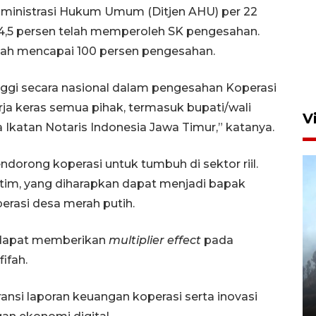
dministrasi Hukum Umum (Ditjen AHU) per 22
 94,5 persen telah memperoleh SK pengesahan.
lah mencapai 100 persen pengesahan.
nggi secara nasional dalam pengesahan Koperasi
erja keras semua pihak, termasuk bupati/wali
V
Ikatan Notaris Indonesia Jawa Timur,” katanya.
dorong koperasi untuk tumbuh di sektor riil.
 Jatim, yang diharapkan dapat menjadi bapak
erasi desa merah putih.
t dapat memberikan
multiplier effect
pada
BPBD Jatim kerahkan "Drone
ifah.
Water Spray" bantu padamkan
kebakaran Bromo
ansi laporan keuangan koperasi serta inovasi
6 Agustus 2026 18:23