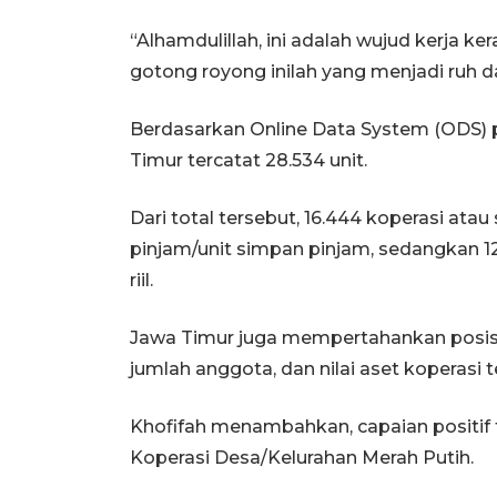
“Alhamdulillah, ini adalah wujud kerja ke
gotong royong inilah yang menjadi ruh da
Berdasarkan Online Data System (ODS) pe
Timur tercatat 28.534 unit.
Dari total tersebut, 16.444 koperasi at
pinjam/unit simpan pinjam, sedangkan 12
riil.
Jawa Timur juga mempertahankan posisi 
jumlah anggota, dan nilai aset koperasi t
Khofifah menambahkan, capaian positif 
Koperasi Desa/Kelurahan Merah Putih.