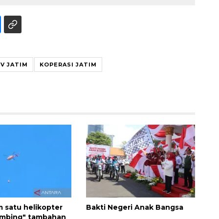
V JATIM
KOPERASI JATIM
Layanan haji Indonesia
semakin memuaskan
2026-08-08 15:00:00
m satu helikopter
Bakti Negeri Anak Bangsa
ombing" tambahan