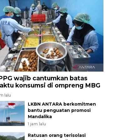
PPG wajib cantumkan batas
aktu konsumsi di ompreng MBG
am lalu
LKBN ANTARA berkomitmen
bantu penguatan promosi
Mandalika
1 jam lalu
Ratusan orang terisolasi