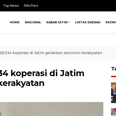
Top News
Rilis Pers
HOME
NASIONAL
KABAR JATIM
LINTAS DAERAH
EKON
 28.534 koperasi di Jatim gerakkan ekonomi kerakyatan
T
34 koperasi di Jatim
kerakyatan