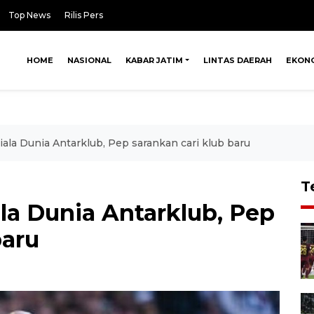
Top News
Rilis Pers
HOME
NASIONAL
KABAR JATIM
LINTAS DAERAH
EKON
Piala Dunia Antarklub, Pep sarankan cari klub baru
T
ala Dunia Antarklub, Pep
baru