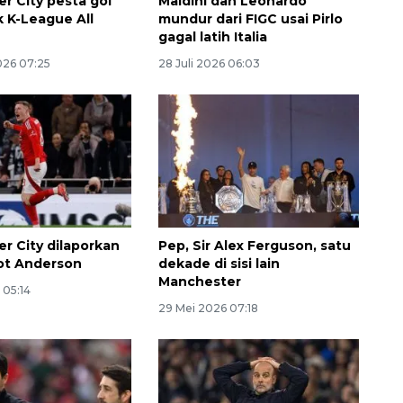
r City pesta gol
Maldini dan Leonardo
k K-League All
mundur dari FIGC usai Pirlo
gagal latih Italia
026 07:25
28 Juli 2026 06:03
Ekonomi triwulan II-2026
r City dilaporkan
Pep, Sir Alex Ferguson, satu
tumbuh 5,29 persen
iot Anderson
dekade di sisi lain
2026-08-06 18:45:00
Manchester
 05:14
29 Mei 2026 07:18