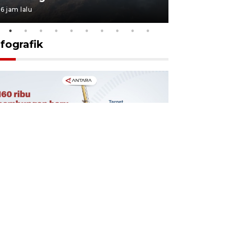
6 jam lalu
6 jam lalu
nfografik