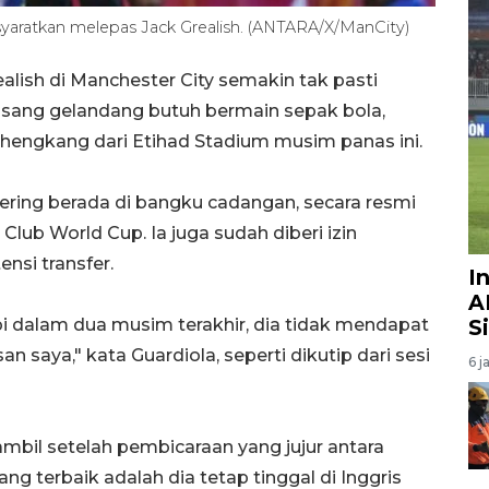
yaratkan melepas Jack Grealish. (ANTARA/X/ManCity)
lish di Manchester City semakin tak pasti
 sang gelandang butuh bermain sepak bola,
engkang dari Etihad Stadium musim panas ini.
 sering berada di bangku cadangan, secara resmi
Club World Cup. Ia juga sudah diberi izin
nsi transfer.
I
A
pi dalam dua musim terakhir, dia tidak mendapat
S
 saya," kata Guardiola, seperti dikutip dari sesi
6 j
mbil setelah pembicaraan yang jujur antara
ng terbaik adalah dia tetap tinggal di Inggris