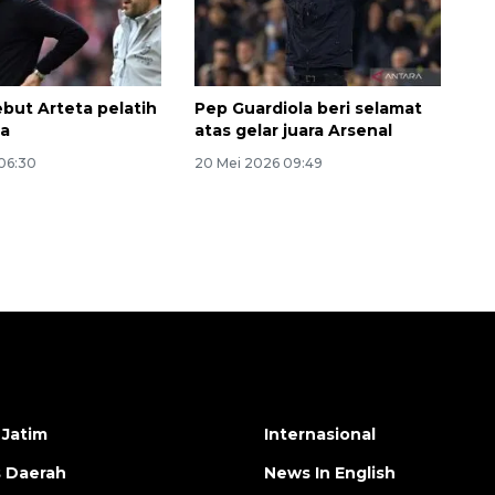
ebut Arteta pelatih
Pep Guardiola beri selamat
ia
atas gelar juara Arsenal
 06:30
20 Mei 2026 09:49
 Jatim
Internasional
s Daerah
News In English