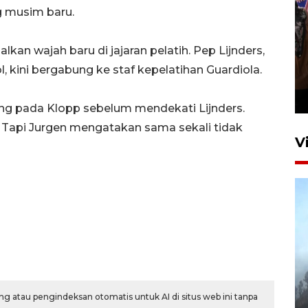
g musim baru.
an wajah baru di jajaran pelatih. Pep Lijnders,
Persebaya juara Piala
, kini bergabung ke staf kepelatihan Guardiola.
Presiden 2026
15 jam lalu
ng pada Klopp sebelum mendekati Lijnders.
 Tapi Jurgen mengatakan sama sekali tidak
V
BPBD Jatim kerahkan "Drone
Water Spray" bantu padamkan
g atau pengindeksan otomatis untuk AI di situs web ini tanpa
kebakaran Bromo