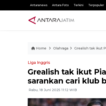
Antaranews
Antara Foto
Terkini
Terpopuler
Home
Olahraga
Grealish tak ikut 
Liga Inggris
Grealish tak ikut Pi
sarankan cari klub 
Rabu, 18 Juni 2025 11:12 WIB