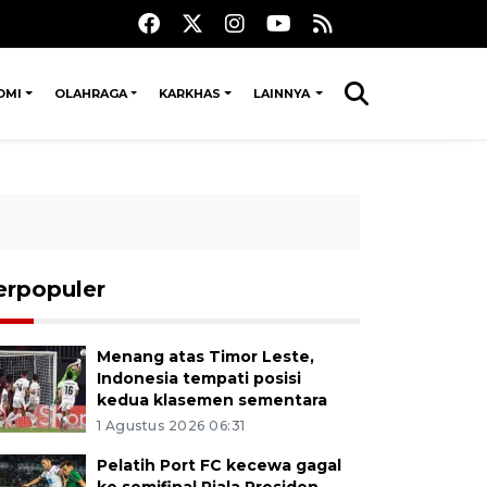
OMI
OLAHRAGA
KARKHAS
LAINNYA
erpopuler
Menang atas Timor Leste,
Indonesia tempati posisi
kedua klasemen sementara
1 Agustus 2026 06:31
Pelatih Port FC kecewa gagal