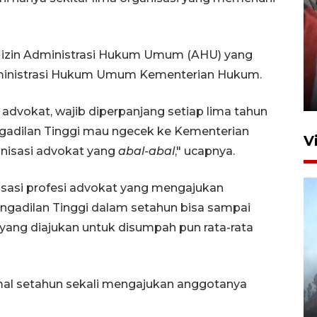
dari izin Administrasi Hukum Umum (AHU) yang
Penguatan struktur jembatan
Niyama Tulungagung
Administrasi Hukum Umum Kementerian Hukum.
7 Agustus 2026 14:36
i advokat, wajib diperpanjang setiap lima tahun
ngadilan Tinggi mau ngecek ke Kementerian
V
anisasi advokat yang
abal-abal
," ucapnya.
isasi profesi advokat yang mengajukan
ngadilan Tinggi dalam setahun bisa sampai
 yang diajukan untuk disumpah pun rata-rata
BPBD Jatim kerahkan "Drone
imal setahun sekali mengajukan anggotanya
Water Spray" bantu padamkan
kebakaran Bromo