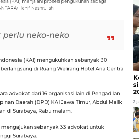
ia (KAI) menjalani prosesi pengukuhan sebagai
 ANTARA/Hanif Nashrullah
k perlu neko-neko
Indonesia (KAI) mengukuhkan sebanyak 30
 berlangsung di Ruang Welirang Hotel Aria Centra
K
s
2
 advokat dari 16 organisasi lain di Pengadilan
pinan Daerah (DPD) KAI Jawa Timur, Abdul Malik
3 j
han di Surabaya, Rabu malam.
nya mengajukan sebanyak 33 advokat untuk
inggi Surabaya.