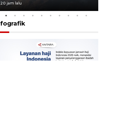
20 jam lalu
20 jam lalu
nfografik