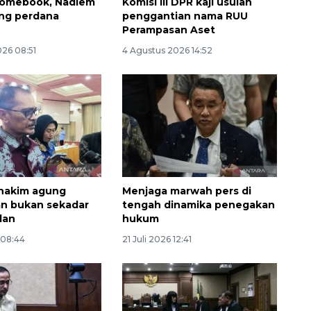
romebook, Nadiem
Komisi III DPR kaji usulan
ang perdana
penggantian nama RUU
Perampasan Aset
026 08:51
4 Agustus 2026 14:52
 hakim agung
Menjaga marwah pers di
n bukan sekadar
tengah dinamika penegakan
lan
hukum
 08:44
21 Juli 2026 12:41