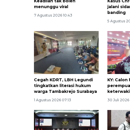
Keadilan tak boleh
Kasus Ch
menunggu viral
jalani sid
banding
7 Agustus 2026 10:43
5 Agustus 2
Cegah KDRT, LBH Legundi
KY: Calon
tingkatkan literasi hukum
perempua
warga Tambakrejo Surabaya
keterwaki
1 Agustus 2026 07:13
30 Juli 2026