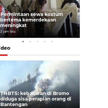
Permintaan sewa kostum
bertema kemerdekaan
Perpusta
meningkat
Lingkunga
2 jam lalu
2 jam lalu
ideo
TNBTS: kebakaran di Bromo
Khofifah 
diduga sisa perapian orang di
Bromo, a
Bantengan
capai 176