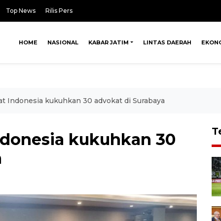
Top News
Rilis Pers
HOME
NASIONAL
KABAR JATIM
LINTAS DAERAH
EKON
t Indonesia kukuhkan 30 advokat di Surabaya
T
ndonesia kukuhkan 30
a