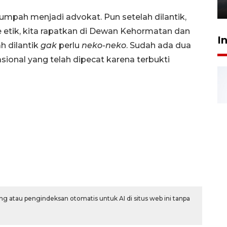
6 Agustus 2026 18:23
sumpah menjadi advokat. Pun setelah dilantik,
 etik, kita rapatkan di Dewan Kehormatan dan
I
h dilantik
gak
perlu
neko-neko
. Sudah ada dua
sional yang telah dipecat karena terbukti
g atau pengindeksan otomatis untuk AI di situs web ini tanpa