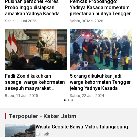
Puluhan personel Polres
Pemkab Probolinggo:
Probolinggo disiapkan
Yadnya Kasada momentum
amankan Yadnya Kasada
pelestarian budaya Tengger
Senin, 1 Juni 2026
Sabtu, 30 Mei 2026
R
Fadli Zon dikukuhkan
5 orang dikukuhkan jadi
sebagai warga kehormatan
warga kehormatan Tengger
sesepuh masyarakat
jelang Yadnya Kasada
Tengger
Rabu, 11 Juni 2025
Sabtu, 22 Juni 2024
Terpopuler - Kabar Jatim
Wisata Geosite Banyu Mulok Tulungagung
Jul 18th