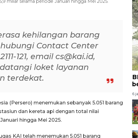
5,9 miliar selama periode Januari hingga Mei 2025.
rasa kehilangan barang
hubungi Contact Center
111-121, email cs@kai.id,
atangi loket layanan
n terdekat.
B
b
6 j
esia (Persero) menemukan sebanyak 5.051 barang
tasiun dan kereta api dengan total nilai
 Januari hingga Mei 2025.
tugas KAI telah menemukan 5.051 barang