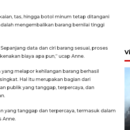
kaian, tas, hingga botol minum tetap ditangani
Aksi bersih sungai di kawasan
padat penduduk
adalah mengembalikan barang bernilai tinggi
7 Agustus 2026 14:29
epanjang data dan ciri barang sesuai, proses
V
kenakan biaya apa pun,” ucap Anne.
 yang melapor kehilangan barang berhasil
ngkat. Hal itu merupakan bagian dari
 publik yang tanggap, terpercaya, dan
n.
BPBD Jatim kerahkan "Drone
 yang tanggap dan terpercaya, termasuk dalam
Water Spray" bantu padamkan
s Anne.
kebakaran Bromo
6 Agustus 2026 18:23