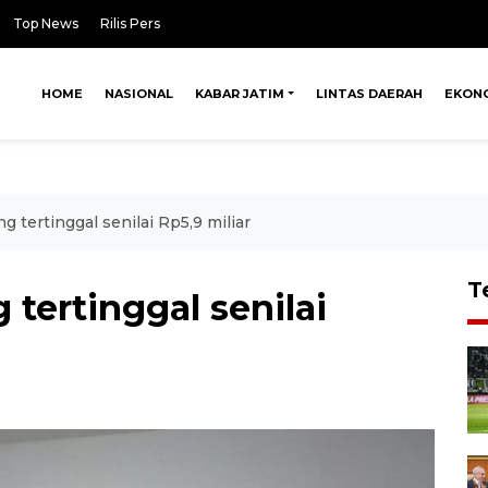
Top News
Rilis Pers
HOME
NASIONAL
KABAR JATIM
LINTAS DAERAH
EKON
 tertinggal senilai Rp5,9 miliar
T
tertinggal senilai