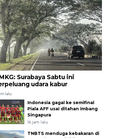
MKG: Surabaya Sabtu ini
erpeluang udara kabur
am lalu
Indonesia gagal ke semifinal
Piala AFF usai ditahan imbang
Singapura
16 jam lalu
TNBTS menduga kebakaran di