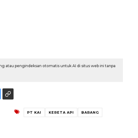
g atau pengindeksan otomatis untuk AI di situs web ini tanpa
Awas penipuan berbasis AI
2026-08-07 13:45:00
PT KAI
KERETA API
BARANG