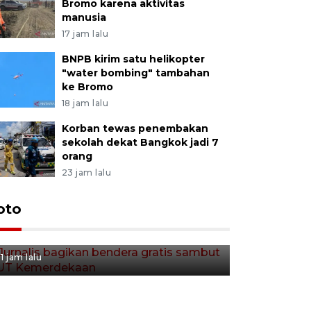
Bromo karena aktivitas
manusia
17 jam lalu
BNPB kirim satu helikopter
"water bombing" tambahan
ke Bromo
18 jam lalu
Korban tewas penembakan
sekolah dekat Bangkok jadi 7
orang
23 jam lalu
Jurnalis bagikan bendera
oto
gratis sambut HUT
Kemerdekaan
1 jam lalu