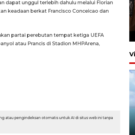
n dapat unggul terlebih dahulu melalui Florian
an keadaan berkat Francisco Conceicao dan
Persebaya juara Piala
Presiden 2026
8 jam lalu
kan partai perebutan tempat ketiga UEFA
nyol atau Prancis di Stadion MHPArena,
V
DJKA uji jembatan KA usai
peningkatan jalur Jember–
g atau pengindeksan otomatis untuk AI di situs web ini tanpa
Kalisat
5 Agustus 2026 23:10