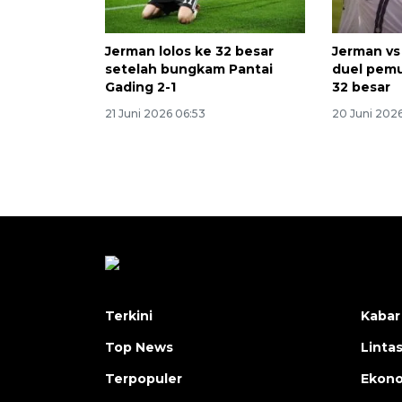
Jerman lolos ke 32 besar
Jerman vs
setelah bungkam Pantai
duel pem
Gading 2-1
32 besar
21 Juni 2026 06:53
20 Juni 2026
Terkini
Kabar
Top News
Linta
Terpopuler
Ekon