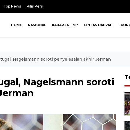
Top News
Rilis Pers
HOME
NASIONAL
KABAR JATIM
LINTAS DAERAH
EKON
ortugal, Nagelsmann soroti penyelesaian akhir Jerman
T
tugal, Nagelsmann soroti
 Jerman