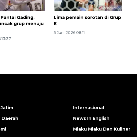
 Pantai Gading,
Lima pemain sorotan di Grup
uncak grup menuju
E
5 Juni 2026 08:11
 13:37
 Jatim
Internasional
s Daerah
News In English
omi
Mlaku Mlaku Dan Kuliner