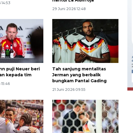
 14:53
29 Juni 2026 12:48
Ekonomi triwulan II-2026
n puji Neuer beri
Tah sanjung mentalitas
tumbuh 5,29 persen
an kepada tim
Jerman yang berbalik
bungkam Pantai Gading
2026-08-06 18:45:00
 15:46
21 Juni 2026 09:55