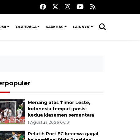
OMI
OLAHRAGA
KARKHAS
LAINNYA
erpopuler
Menang atas Timor Leste,
Indonesia tempati posisi
kedua klasemen sementara
1 Agustus 2026 06:31
Pelatih Port FC kecewa gagal