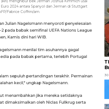
n (kiri) menghibur bek Jerman Joshua Kimmich usai
Euro 2024 antara Spanyol dan Jerman di Stuttgart
FP/Fabrice Coffrini/am.
man Julian Nagelsmann menyoroti penyelesaian
l 1-2 pada babak semifinal UEFA Nations League
en, Kamis dini hari WIB.
Nagelsmann menilai tim asuhannya gagal
dia pada babak pertama, terlebih Portugal
T
B
30 
lam sepuluh pertandingan terakhir. Permainan
alahan kecil," ungkap Nagelsmann.
but menambahkan jika mereka setidaknya
t dimaksimalkan oleh Niclas Fullkrug serta