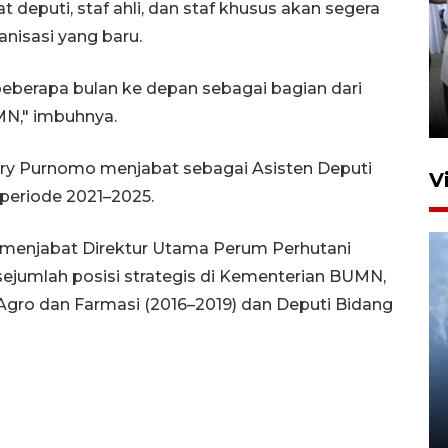
t deputi, staf ahli, dan staf khusus akan segera
nisasi yang baru.
Pameran multiproduk
Surabaya Great Expo
 beberapa bulan ke depan sebagai bagian dari
22 jam lalu
MN," imbuhnya.
Ary Purnomo menjabat sebagai Asisten Deputi
V
periode 2021–2025.
menjabat Direktur Utama Perum Perhutani
ejumlah posisi strategis di Kementerian BUMN,
Agro dan Farmasi (2016–2019) dan Deputi Bidang
Kabag Keuangan DPRD
Ponorogo tersangka korupsi
tunjangan perumahan
5 Agustus 2026 04:35