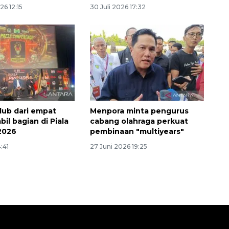
26 12:15
30 Juli 2026 17:32
lub dari empat
Menpora minta pengurus
il bagian di Piala
cabang olahraga perkuat
2026
pembinaan "multiyears"
4:41
27 Juni 2026 19:25