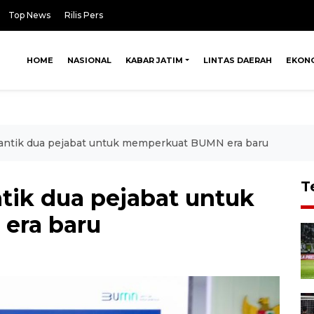
Top News
Rilis Pers
HOME
NASIONAL
KABAR JATIM
LINTAS DAERAH
EKON
lantik dua pejabat untuk memperkuat BUMN era baru
T
tik dua pejabat untuk
era baru