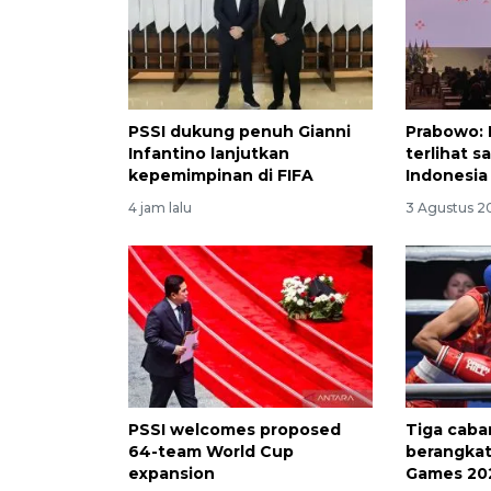
PSSI dukung penuh Gianni
Prabowo: 
Infantino lanjutkan
terlihat s
kepemimpinan di FIFA
Indonesia
4 jam lalu
3 Agustus 20
PSSI welcomes proposed
Tiga caba
64-team World Cup
berangkat
expansion
Games 20