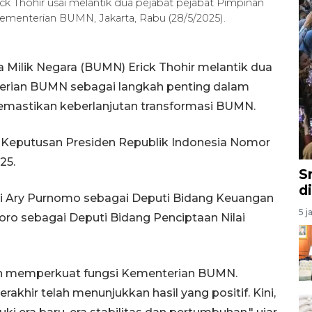
k Thohir usai melantik dua pejabat pejabat Pimpinan
menterian BUMN, Jakarta, Rabu (28/5/2025).
 Milik Negara (BUMN) Erick Thohir melantik dua
erian BUMN sebagai langkah penting dalam
emastikan keberlanjutan transformasi BUMN.
n Keputusan Presiden Republik Indonesia Nomor
25.
S
d
wi Ary Purnomo sebagai Deputi Bidang Keuangan
5 j
ro sebagai Deputi Bidang Penciptaan Nilai
an memperkuat fungsi Kementerian BUMN.
khir telah menunjukkan hasil yang positif. Kini,