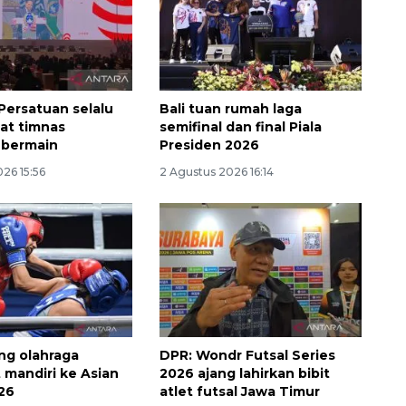
Persatuan selalu
Bali tuan rumah laga
aat timnas
semifinal dan final Piala
 bermain
Presiden 2026
26 15:56
2 Agustus 2026 16:14
Memberantas kejahatan
jalanan Jakarta
2026-08-05 18:00:00
ng olahraga
DPR: Wondr Futsal Series
 mandiri ke Asian
2026 ajang lahirkan bibit
26
atlet futsal Jawa Timur