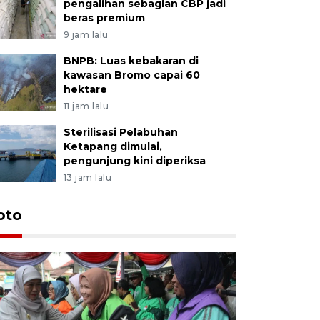
pengalihan sebagian CBP jadi
beras premium
9 jam lalu
BNPB: Luas kebakaran di
kawasan Bromo capai 60
hektare
11 jam lalu
Sterilisasi Pelabuhan
Ketapang dimulai,
pengunjung kini diperiksa
13 jam lalu
Uji fungs
oto
di Jembe
22 jam lalu