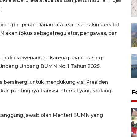
i era baru, era stabilitas dan pertumbuhan," ujar
.
arang ini, peran Danantara akan semakin bersifat
N akan fokus sebagai regulator, pengawas, dan
 tindih kewenangan karena peran masing-
m Undang Undang BUMN No. 1 Tahun 2025.
s bersinergi untuk mendukung visi Presiden
kan pentingnya transisi internal yang sedang
F
n tanggung jawab oleh Menteri BUMN yang