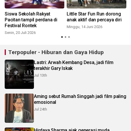
r
Siswa Sekolah Rakyat
Little Star Fun Run dorong
Pacitan tampil perdana di
anak aktif dan percaya diri
Festival Rontek
Minggu, 14 Juni 2026
Senin, 20 Juli 2026
S
Terpopuler - Hiburan dan Gaya Hidup
Lastri: Arwah Kembang Desa, jadi film
terakhir Gary Iskak
Jul 13th
Aming sebut Rumah Singgah jadi film paling
emosional
Jul 24th
Hirdaya Sharma ajak generasi muda