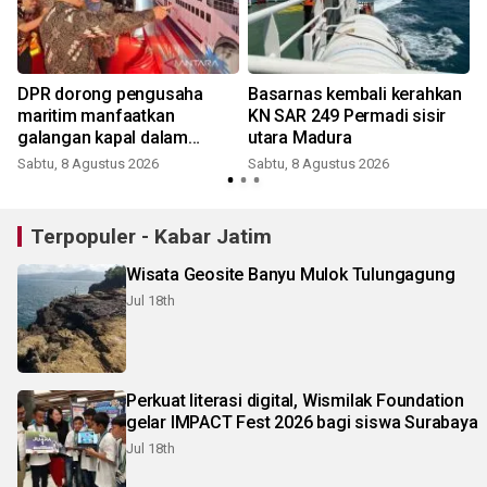
t
DPR dorong pengusaha
Basarnas kembali kerahkan
maritim manfaatkan
KN SAR 249 Permadi sisir
galangan kapal dalam
utara Madura
negeri
Sabtu, 8 Agustus 2026
Sabtu, 8 Agustus 2026
Terpopuler - Kabar Jatim
Wisata Geosite Banyu Mulok Tulungagung
Jul 18th
Perkuat literasi digital, Wismilak Foundation
gelar IMPACT Fest 2026 bagi siswa Surabaya
Jul 18th