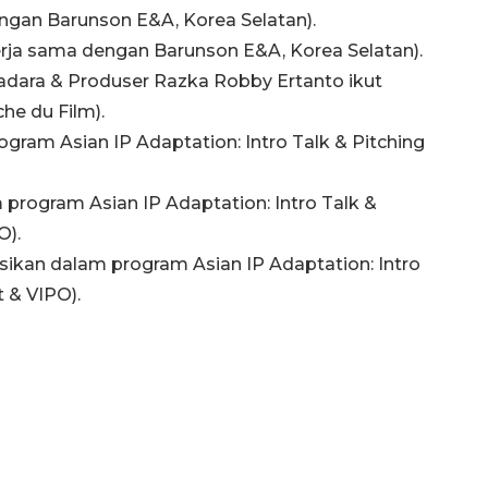
dengan Barunson E&A, Korea Selatan).
erja sama dengan Barunson E&A, Korea Selatan).
radara & Produser Razka Robby Ertanto ikut
e du Film).
ogram Asian IP Adaptation: Intro Talk & Pitching
 program Asian IP Adaptation: Intro Talk &
O).
asikan dalam program Asian IP Adaptation: Intro
Ekonomi triwulan II-2026
 & VIPO).
tumbuh 5,29 persen
2026-08-06 18:45:00