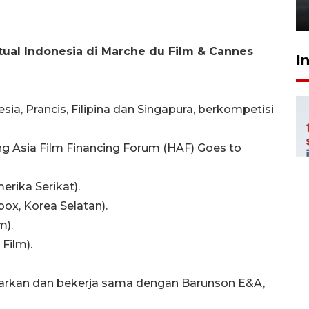
6 Agustus 2026 18:23
tual Indonesia di Marche du Film & Cannes
I
esia, Prancis, Filipina dan Singapura, berkompetisi
g Asia Film Financing Forum (HAF) Goes to
erika Serikat).
ox, Korea Selatan).
m).
Film).
arkan dan bekerja sama dengan Barunson E&A,