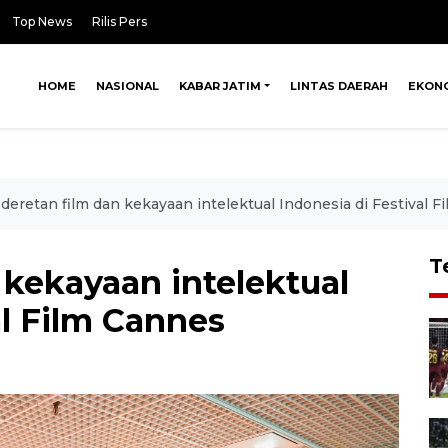
Top News
Rilis Pers
HOME
NASIONAL
KABAR JATIM
LINTAS DAERAH
EKON
 deretan film dan kekayaan intelektual Indonesia di Festival 
T
n kekayaan intelektual
al Film Cannes