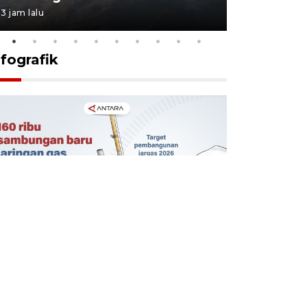
3 jam lalu
3 jam lalu
nfografik