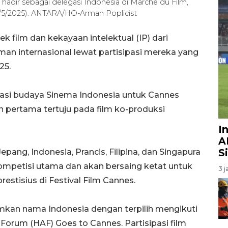
adir sebagai delegasi Indonesia di Marche du Film,
16/5/2025). ANTARA/HO-Arman Poplicist
k film dan kekayaan intelektual (IP) dari
lman internasional lewat partisipasi mereka yang
25.
lomasi budaya Sinema Indonesia untuk Cannes
tan pertama tertuju pada film ko-produksi
I
A
S
pang, Indonesia, Prancis, Filipina, dan Singapura
mpetisi utama dan akan bersaing ketat untuk
3 j
estisius di Festival Film Cannes.
umkan nama Indonesia dengan terpilih mengikuti
Forum (HAF) Goes to Cannes. Partisipasi film