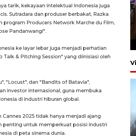
a tarik, kekayaan intelektual Indonesia juga
is. Sutradara dan produser berbakat, Razka
lam program Producers Network Marche du Film,
Persebaya juara Piala
ose Pandanwangi".
Presiden 2026
12 jam lalu
onesia ke layar lebar juga menjadi perhatian
 Talk & Pitching Session" yang diinisiasi oleh
V
u", "Locust", dan "Bandits of Batavia",
an investor internasional, guna membuka
esia di industri hiburan global.
Film Cannes 2025 tidak hanya menjadi ajang
BPBD Jatim kerahkan "Drone
 penting untuk memperkuat posisi industri
Water Spray" bantu padamkan
kebakaran Bromo
nesia di peta sinema dunia.