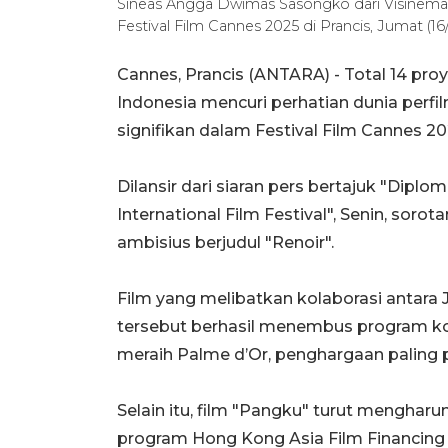
Sineas Angga Dwimas Sasongko dari Visinema h
Festival Film Cannes 2025 di Prancis, Jumat (
Cannes, Prancis (ANTARA) - Total 14 proye
Indonesia mencuri perhatian dunia perfi
signifikan dalam Festival Film Cannes 20
Dilansir dari siaran pers bertajuk "Dip
International Film Festival", Senin, soro
ambisius berjudul "Renoir".
Film yang melibatkan kolaborasi antara Je
tersebut berhasil menembus program ko
meraih Palme d’Or, penghargaan paling pr
Selain itu, film "Pangku" turut menghar
program Hong Kong Asia Film Financing 