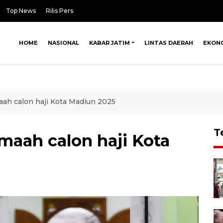
Top News
Rilis Pers
HOME
NASIONAL
KABAR JATIM
LINTAS DAERAH
EKON
ah calon haji Kota Madiun 2025
T
aah calon haji Kota