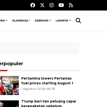
OMI
OLAHRAGA
KARKHAS
LAINNYA
erpopuler
Pertamina lowers Pertamax
fuel prices starting August 1
1 Agustus 2026 08:28
Trump beri Iran peluang capai
kesepakatan sebelum