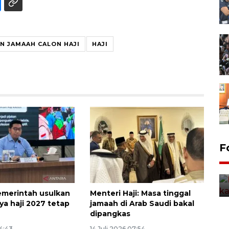
 JAMAAH CALON HAJI
HAJI
Uji fungsi jembatan kereta api
F
di Jember
5 Agustus 2026 22:18
merintah usulkan
Menteri Haji: Masa tinggal
ya haji 2027 tetap
jamaah di Arab Saudi bakal
dipangkas
14:43
14 Juli 2026 07:54