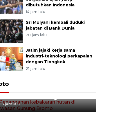
dibutuhkan Indonesia
14 jam lalu
Sri Mulyani kembali duduki
jabatan di Bank Dunia
20 jam lalu
Jatim jajaki kerja sama
industri-teknologi perkapalan
dengan Tiongkok
21 jam lalu
Gerakan 
oto
Penanganan kebakaran hutan
Tulungag
di kawasan Gunung Bromo
13 jam lalu
13 jam lalu