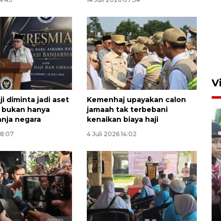
V
i diminta jadi aset
Kemenhaj upayakan calon
, bukan hanya
jamaah tak terbebani
anja negara
kenaikan biaya haji
08:07
4 Juli 2026 14:02
BNPB optimalkan penguatan
Desa Tangguh Bencana di
Jawa Timur
5 Agustus 2026 19:09