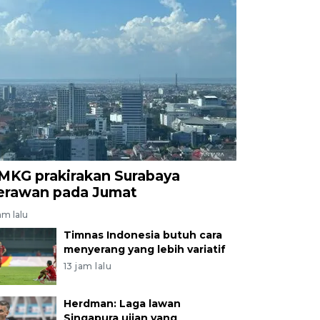
MKG prakirakan Surabaya
erawan pada Jumat
am lalu
Timnas Indonesia butuh cara
menyerang yang lebih variatif
13 jam lalu
Herdman: Laga lawan
Singapura ujian yang