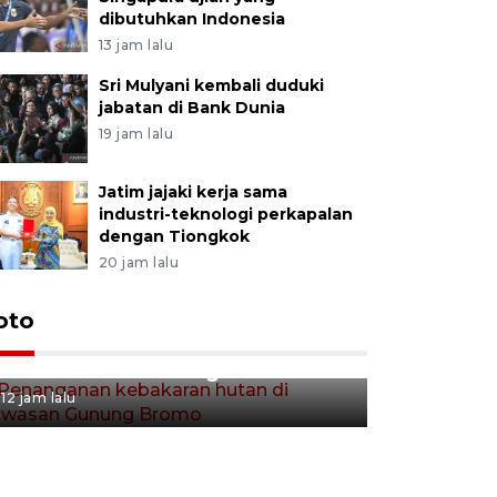
dibutuhkan Indonesia
13 jam lalu
Sri Mulyani kembali duduki
jabatan di Bank Dunia
19 jam lalu
Jatim jajaki kerja sama
industri-teknologi perkapalan
dengan Tiongkok
20 jam lalu
Gerakan 
oto
Penanganan kebakaran hutan
Tulungag
di kawasan Gunung Bromo
12 jam lalu
12 jam lalu