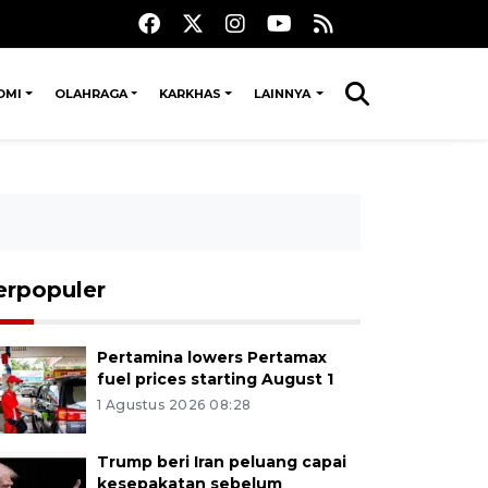
OMI
OLAHRAGA
KARKHAS
LAINNYA
erpopuler
Pertamina lowers Pertamax
fuel prices starting August 1
1 Agustus 2026 08:28
Trump beri Iran peluang capai
kesepakatan sebelum