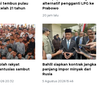
asi tembus pulau
alternatif pengganti LPG ke
telah 21 tahun
Prabowo
20 jam lalu
Vaksin HPV untuk siswa laki-
laki
olah rakyat
Bahlil siapkan kontrak jangka
2026-08-06 06:30:00
antusias sambut
panjang impor minyak dari
Rusia
026 20:32
5 Agustus 2026 15:46