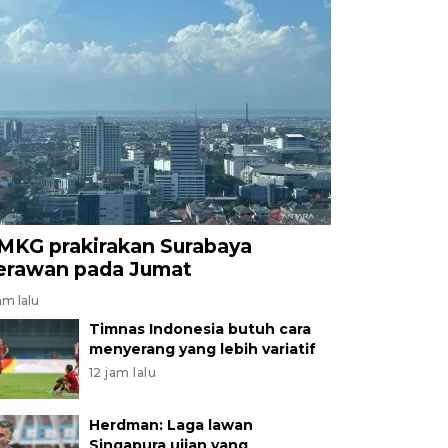
MKG prakirakan Surabaya
erawan pada Jumat
am lalu
Timnas Indonesia butuh cara
menyerang yang lebih variatif
12 jam lalu
Herdman: Laga lawan
Singapura ujian yang