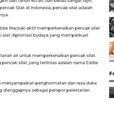
n dari tahun 80-an, dan beliau sangat rajin,
cak Silat di Indonesia, pencak silat adalah
rnya.
ie Marzuki aktif memperkenalkan pencak silat
i alat diplomasi budaya yang memperkuat
uh tanah air untuk memperkenalkan pencak silat.
g pencak silat, yang terlintas adalah nama Eddie
Uji fungsi jembatan kereta api
F
di Jember
n menyampaikan penghormatan dan rasa duka
5 Agustus 2026 22:18
g dianggapnya sebagai pelopor pelestarian