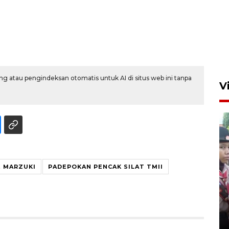
g atau pengindeksan otomatis untuk AI di situs web ini tanpa
V
E MARZUKI
PADEPOKAN PENCAK SILAT TMII
BNPB optimalkan penguatan
Desa Tangguh Bencana di
Jawa Timur
5 Agustus 2026 19:09