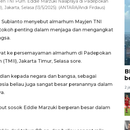
n TNI Purn. Eddie Marzuki Nalapraya di Padepokan
, Jakarta, Selasa (13/5/2025). (ANTARA/Andi Firdaus)
wo Subianto menyebut almarhum Mayjen TNI
i tokoh penting dalam menjaga dan mengangkat
ngsa.
ayat ke persemayaman almarhum di Padepokan
(TMII), Jakarta Timur, Selasa sore.
B
bdian kepada negara dan bangsa, sebagai
b
esia beliau juga sangat besar peranannya dalam
2 j
a.
ut sosok Eddie Marzuki berperan besar dalam