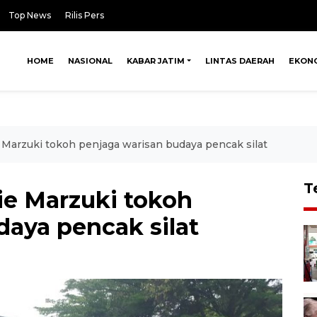
Top News
Rilis Pers
HOME
NASIONAL
KABAR JATIM
LINTAS DAERAH
EKON
Marzuki tokoh penjaga warisan budaya pencak silat
T
e Marzuki tokoh
daya pencak silat