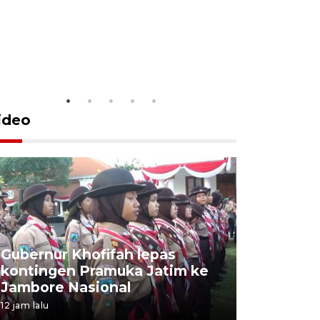
ideo
Gubernur Khofifah lepas
Mantan 
kontingen Pramuka Jatim ke
Ponorogo
Jambore Nasional
korupsi 
12 jam lalu
12 jam lalu