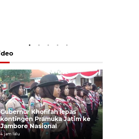
ideo
Gubernur Khofifah lepas
Mantan 
kontingen Pramuka Jatim ke
Ponorogo
Jambore Nasional
korupsi 
4 jam lalu
4 jam lalu