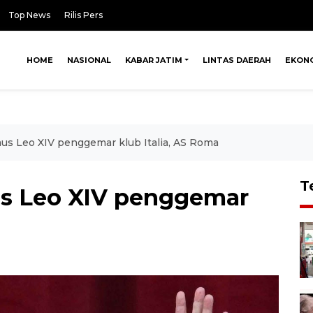
Top News
Rilis Pers
HOME
NASIONAL
KABAR JATIM
LINTAS DAERAH
EKON
aus Leo XIV penggemar klub Italia, AS Roma
T
us Leo XIV penggemar