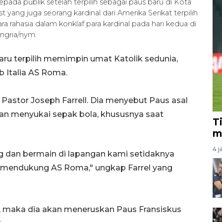
ada publik setelah terpilih sebagai paus baru di Kota
t yang juga seorang kardinal dari Amerika Serikat terpilih
uara rahasia dalam konklaf para kardinal pada hari kedua di
ingria/nym.
aru terpilih memimpin umat Katolik sedunia,
 Italia AS Roma.
 Pastor Joseph Farrell. Dia menyebut Paus asal
dan menyukai sepak bola, khususnya saat
T
m
4 j
ang dan bermain di lapangan kami setidaknya
ia mendukung AS Roma," ungkap Farrel yang
a, maka dia akan meneruskan Paus Fransiskus