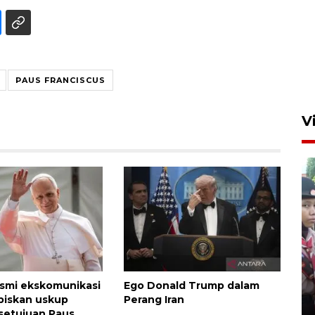
PAUS FRANCISCUS
V
BNPB optimalkan penguatan
Desa Tangguh Bencana di
Jawa Timur
esmi ekskomunikasi
Ego Donald Trump dalam
biskan uskup
Perang Iran
5 Agustus 2026 19:09
setujuan Paus