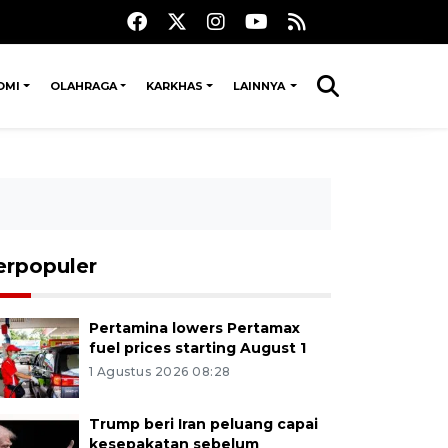
OMI
OLAHRAGA
KARKHAS
LAINNYA
erpopuler
Pertamina lowers Pertamax
fuel prices starting August 1
1 Agustus 2026 08:28
Trump beri Iran peluang capai
kesepakatan sebelum