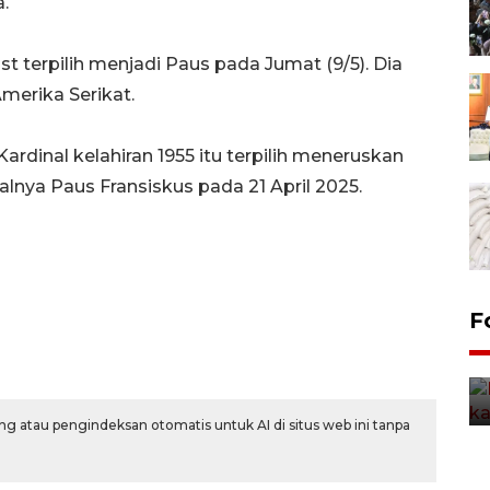
.
t terpilih menjadi Paus pada Jumat (9/5). Dia
merika Serikat.
rdinal kelahiran 1955 itu terpilih meneruskan
nya Paus Fransiskus pada 21 April 2025.
Uji fungsi jembatan kereta api
F
di Jember
5 Agustus 2026 22:18
g atau pengindeksan otomatis untuk AI di situs web ini tanpa