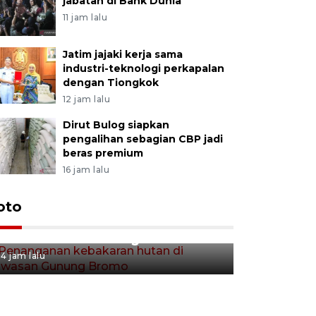
jabatan di Bank Dunia
11 jam lalu
Jatim jajaki kerja sama
industri-teknologi perkapalan
dengan Tiongkok
12 jam lalu
Dirut Bulog siapkan
pengalihan sebagian CBP jadi
beras premium
16 jam lalu
Gerakan 
oto
Penanganan kebakaran hutan
Tulungag
di kawasan Gunung Bromo
4 jam lalu
4 jam lalu