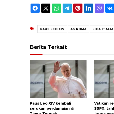
PAUS LEO XIV
AS ROMA
LIGA ITALIA
Berita Terkait
Paus Leo XIV kembali
Vatikan r
serukan perdamaian di
SSPX, tah
Timur Tengah
tanpa per