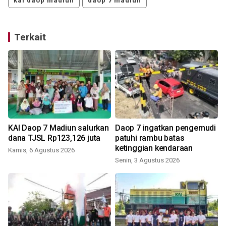
kai daop madiun
daop 7 madiun
Terkait
KAI Daop 7 Madiun salurkan
Daop 7 ingatkan pengemudi
dana TJSL Rp123,126 juta
patuhi rambu batas
ketinggian kendaraan
Kamis, 6 Agustus 2026
K
Senin, 3 Agustus 2026