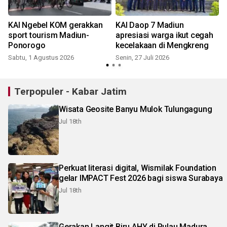
7
KAI Ngebel KOM gerakkan
KAI Daop 7 Madiun
4
sport tourism Madiun-
apresiasi warga ikut cegah
Ponorogo
kecelakaan di Mengkreng
Sabtu, 1 Agustus 2026
Senin, 27 Juli 2026
S
Terpopuler - Kabar Jatim
Wisata Geosite Banyu Mulok Tulungagung
Jul 18th
Perkuat literasi digital, Wismilak Foundation
gelar IMPACT Fest 2026 bagi siswa Surabaya
Jul 18th
Gerakan Langit Biru AHY di Pulau Madura