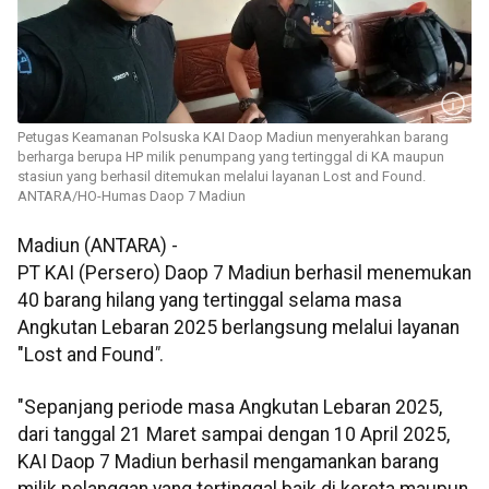
Petugas Keamanan Polsuska KAI Daop Madiun menyerahkan barang
berharga berupa HP milik penumpang yang tertinggal di KA maupun
stasiun yang berhasil ditemukan melalui layanan Lost and Found.
ANTARA/HO-Humas Daop 7 Madiun
Madiun (ANTARA) -
PT KAI (Persero) Daop 7 Madiun berhasil menemukan
40 barang hilang yang tertinggal selama masa
Angkutan Lebaran 2025 berlangsung melalui layanan
"Lost and Found
"
.
"Sepanjang periode masa Angkutan Lebaran 2025,
dari tanggal 21 Maret sampai dengan 10 April 2025,
KAI Daop 7 Madiun berhasil mengamankan barang
milik pelanggan yang tertinggal baik di kereta maupun