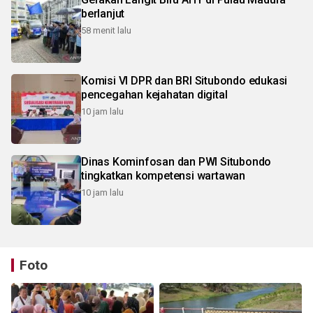
berlanjut
58 menit lalu
Komisi VI DPR dan BRI Situbondo edukasi
pencegahan kejahatan digital
10 jam lalu
Dinas Kominfosan dan PWI Situbondo
tingkatkan kompetensi wartawan
10 jam lalu
Foto