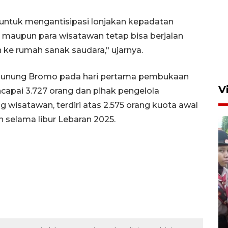
n untuk mengantisipasi lonjakan kepadatan
 maupun para wisatawan tetap bisa berjalan
 ke rumah sanak saudara," ujarnya.
Gunung Bromo pada hari pertama pembukaan
V
capai 3.727 orang dan pihak pengelola
wisatawan, terdiri atas 2.575 orang kuota awal
 selama libur Lebaran 2025.
BNPB optimalkan penguatan
Desa Tangguh Bencana di
Jawa Timur
5 Agustus 2026 19:09