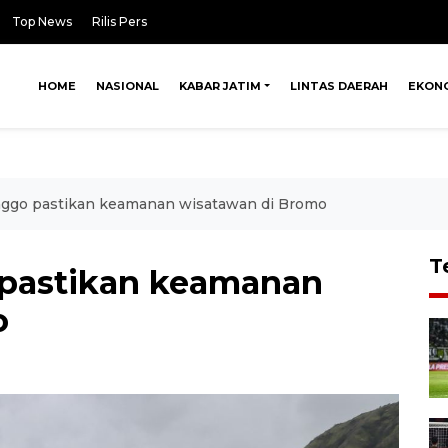
Top News
Rilis Pers
HOME
NASIONAL
KABAR JATIM
LINTAS DAERAH
EKON
nggo pastikan keamanan wisatawan di Bromo
T
 pastikan keamanan
o