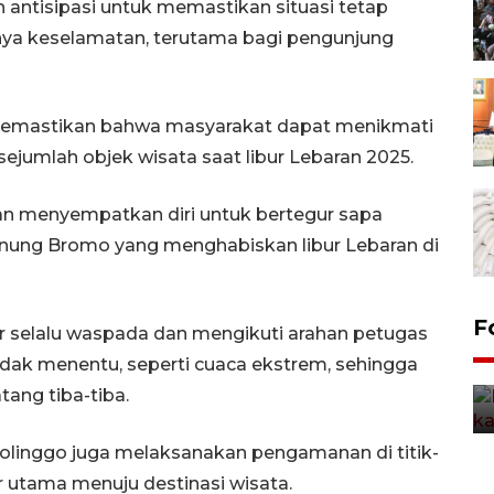
 antisipasi untuk memastikan situasi tetap
ya keselamatan, terutama bagi pengunjung
n memastikan bahwa masyarakat dapat menikmati
ejumlah objek wisata saat libur Lebaran 2025.
dan menyempatkan diri untuk bertegur sapa
nung Bromo yang menghabiskan libur Lebaran di
Uji fungsi jembatan kereta api
F
 selalu waspada dan mengikuti arahan petugas
di Jember
dak menentu, seperti cuaca ekstrem, sehingga
5 Agustus 2026 22:18
tang tiba-tiba.
bolinggo juga melaksanakan pengamanan di titik-
r utama menuju destinasi wisata.