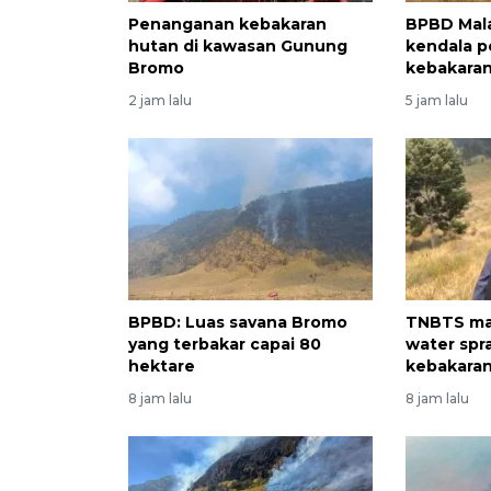
Penanganan kebakaran
BPBD Mal
hutan di kawasan Gunung
kendala 
Bromo
kebakaran
2 jam lalu
5 jam lalu
BPBD: Luas savana Bromo
TNBTS ma
yang terbakar capai 80
water spr
hektare
kebakaran
8 jam lalu
8 jam lalu