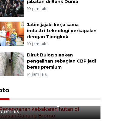
jabatan di Bank Dunia
10 jam lalu
Jatim jajaki kerja sama
industri-teknologi perkapalan
dengan Tiongkok
10 jam lalu
Dirut Bulog siapkan
pengalihan sebagian CBP jadi
beras premium
14 jam lalu
Gerakan 
oto
Penanganan kebakaran hutan
Tulungag
di kawasan Gunung Bromo
2 jam lalu
2 jam lalu