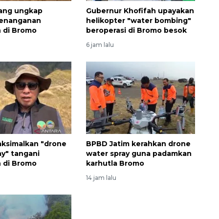
ang ungkap
Gubernur Khofifah upayakan
penanganan
helikopter "water bombing"
 di Bromo
beroperasi di Bromo besok
6 jam lalu
Memberantas kejahatan
jalanan Jakarta
2026-08-05 18:00:00
ksimalkan "drone
BPBD Jatim kerahkan drone
ay" tangani
water spray guna padamkan
 di Bromo
karhutla Bromo
14 jam lalu