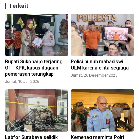
Terkait
Bupati Sukoharjo terjaring
Polisi bunuh mahasiswi
OTT KPK, kasus dugaan
ULM karena cinta segitiga
pemerasan terungkap
Jumat, 26 Desember 2025
Jumat, 10 Juli 2026
R
Labfor Surabaya selidiki
Kemenag meminta Polri