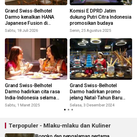
d
Grand Swiss-Belhotel
Komisi E DPRD Jatim
Darmo kenalkan HANA
dukung Putri Citra Indonesia
Japanese Fusion di
promosikan budaya
Surabaya
Sabtu, 18 Juli 2026
Senin, 25 Agustus 2025
n
Grand Swiss-Belhotel
Grand Swiss-Belhotel
m
Darmo hadirkan cita rasa
Darmo hadirkan promo
India-Indonesia selama
jelang Natal-Tahun Baru
Ramadhan
2025
Sabtu, 1 Maret 2025
Selasa, 3 Desember 2024
Terpopuler - Mlaku-mlaku dan Kuliner
Bongko dan pengalaman pertama