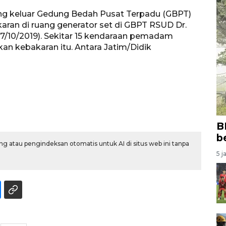
g keluar Gedung Bedah Pusat Terpadu (GBPT)
aran di ruang generator set di GBPT RSUD Dr.
17/10/2019). Sekitar 15 kendaraan pemadam
 kebakaran itu. Antara Jatim/Didik
B
b
g atau pengindeksan otomatis untuk AI di situs web ini tanpa
5 j