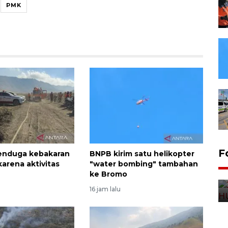
PMK
F
nduga kebakaran
BNPB kirim satu helikopter
karena aktivitas
"water bombing" tambahan
ke Bromo
16 jam lalu