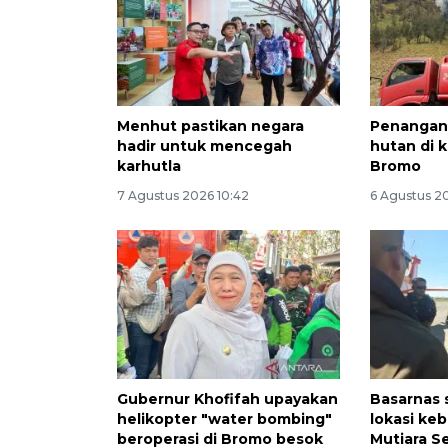
Menhut pastikan negara
Penangan
hadir untuk mencegah
hutan di
karhutla
Bromo
7 Agustus 2026 10:42
6 Agustus 2
Gubernur Khofifah upayakan
Basarnas s
helikopter "water bombing"
lokasi ke
beroperasi di Bromo besok
Mutiara Se