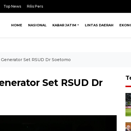
Top News
Rilis Pers
HOME
NASIONAL
KABAR JATIM
LINTAS DAERAH
EKON
 Generator Set RSUD Dr Soetomo
T
enerator Set RSUD Dr