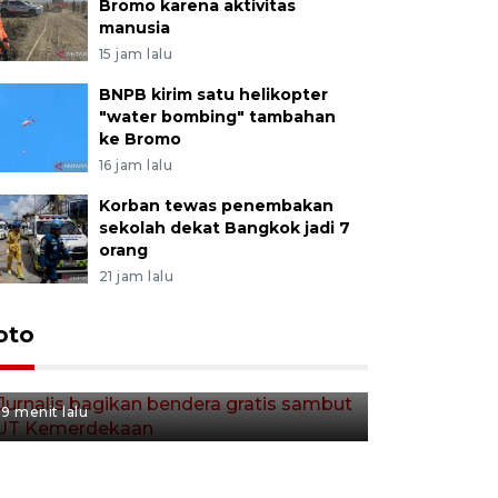
Bromo karena aktivitas
manusia
15 jam lalu
BNPB kirim satu helikopter
"water bombing" tambahan
ke Bromo
16 jam lalu
Korban tewas penembakan
sekolah dekat Bangkok jadi 7
orang
21 jam lalu
Jurnalis bagikan bendera
oto
gratis sambut HUT
Kemerdekaan
9 menit lalu