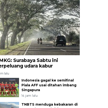
MKG: Surabaya Sabtu ini
erpeluang udara kabur
am lalu
Indonesia gagal ke semifinal
Piala AFF usai ditahan imbang
Singapura
14 jam lalu
TNBTS menduga kebakaran di