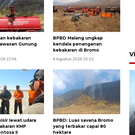
Aksi bersih sungai di kawasan
padat penduduk
22 jam lalu
an kebakaran
BPBD Malang ungkap
 kawasan Gunung
kendala penanganan
kebakaran di Bromo
V
026 22:56
6 Agustus 2026 20:22
BPBD Jatim kerahkan "Drone
Water Spray" bantu padamkan
isir lewat udara
BPBD: Luas savana Bromo
kebakaran Bromo
bakaran KMP
yang terbakar capai 80
ntosa II
hektare
6 Agustus 2026 18:23