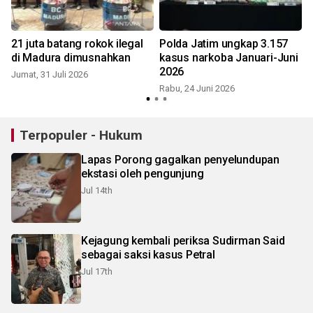
21 juta batang rokok ilegal
Polda Jatim ungkap 3.157
di Madura dimusnahkan
kasus narkoba Januari-Juni
2026
Jumat, 31 Juli 2026
Rabu, 24 Juni 2026
K
Terpopuler - Hukum
Lapas Porong gagalkan penyelundupan
ekstasi oleh pengunjung
Jul 14th
Kejagung kembali periksa Sudirman Said
sebagai saksi kasus Petral
Jul 17th