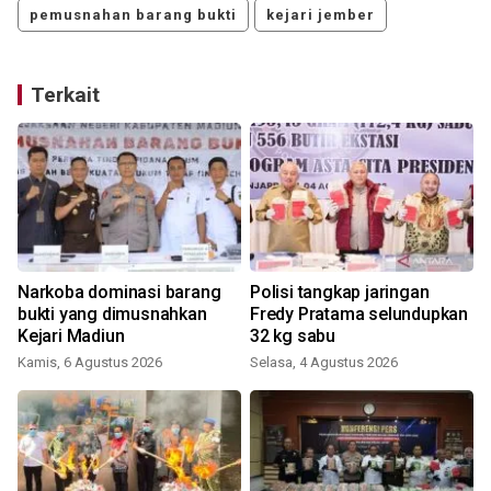
pemusnahan barang bukti
kejari jember
Terkait
Narkoba dominasi barang
Polisi tangkap jaringan
bukti yang dimusnahkan
Fredy Pratama selundupkan
Kejari Madiun
32 kg sabu
R
Kamis, 6 Agustus 2026
Selasa, 4 Agustus 2026