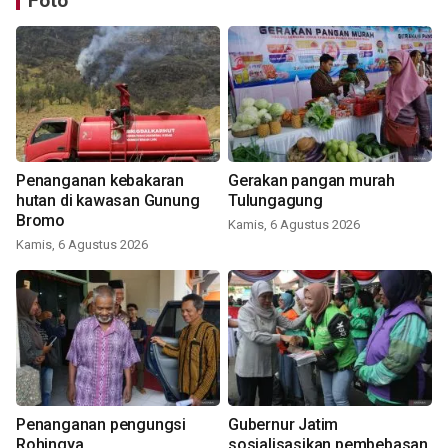
Foto
Penanganan kebakaran
Gerakan pangan murah
hutan di kawasan Gunung
Tulungagung
Bromo
Kamis, 6 Agustus 2026
Kamis, 6 Agustus 2026
Penanganan pengungsi
Gubernur Jatim
Rohingya
sosialisasikan pembebasan