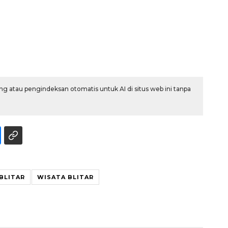
g atau pengindeksan otomatis untuk AI di situs web ini tanpa
Ekspedisi Rupiah Berdaulat
2026 sambangi Papua
2026-08-06 13:15:00
BLITAR
WISATA BLITAR