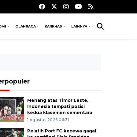
OMI
OLAHRAGA
KARKHAS
LAINNYA
erpopuler
Menang atas Timor Leste,
Indonesia tempati posisi
kedua klasemen sementara
1 Agustus 2026 06:31
Pelatih Port FC kecewa gagal