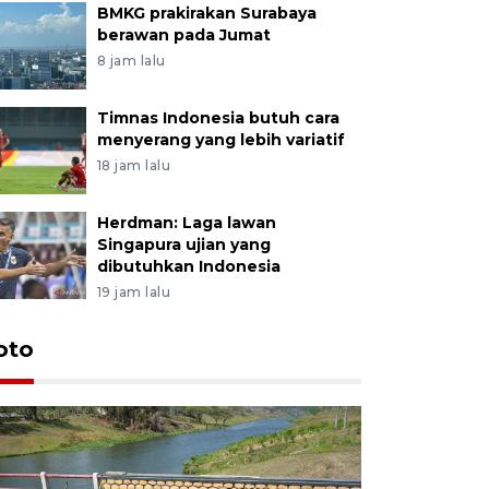
BMKG prakirakan Surabaya
berawan pada Jumat
8 jam lalu
Timnas Indonesia butuh cara
menyerang yang lebih variatif
18 jam lalu
Herdman: Laga lawan
Singapura ujian yang
dibutuhkan Indonesia
19 jam lalu
oto
Permintaa
jelang H
2 jam lalu