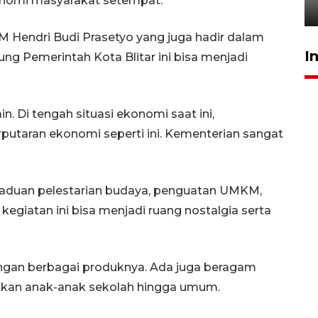
nomi masyarakat setempat.
5 Agustus 2026 19:33
M Hendri Budi Prasetyo yang juga hadir dalam
I
ung Pemerintah Kota Blitar ini bisa menjadi
ain. Di tengah situasi ekonomi saat ini,
aran ekonomi seperti ini. Kementerian sangat
paduan pelestarian budaya, penguatan UMKM,
egiatan ini bisa menjadi ruang nostalgia serta
engan berbagai produknya. Ada juga beragam
atkan anak-anak sekolah hingga umum.