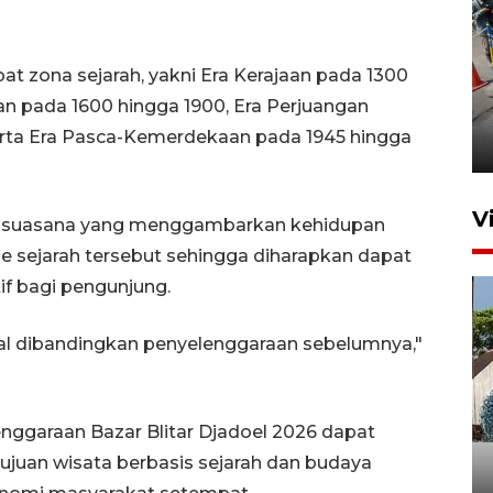
t zona sejarah, yakni Era Kerajaan pada 1300
Peningkatan perputaran
n pada 1600 hingga 1900, Era Perjuangan
ekonomi Piala Presiden 2026
rta Era Pasca-Kemerdekaan pada 1945 hingga
3 jam lalu
V
an suasana yang menggambarkan kehidupan
 sejarah tersebut sehingga diharapkan dapat
f bagi pengunjung.
tural dibandingkan penyelenggaraan sebelumnya,"
Bulog Ponorogo serap 8.600
enggaraan Bazar Blitar Djadoel 2026 dapat
ton jagung petani, 95 persen
ujuan wisata berbasis sejarah dan budaya
dari target