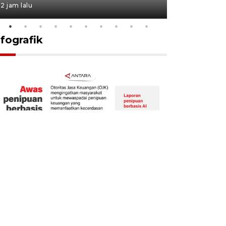
2 jam lalu
18 jam lalu
nfografik