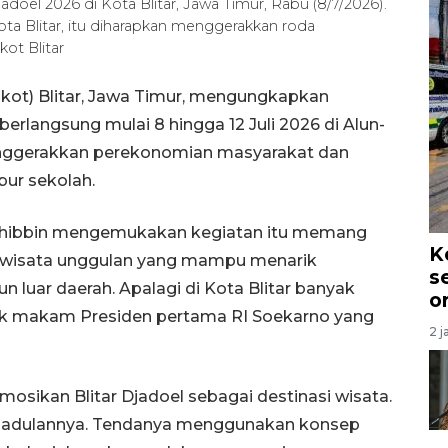
adoel 2026 di Kota Blitar, Jawa Timur, Rabu (8/7/2026).
Kota Blitar, itu diharapkan menggerakkan roda
t Blitar
kot) Blitar, Jawa Timur, mengungkapkan
berlangsung mulai 8 hingga 12 Juli 2026 di Alun-
enggerakkan perekonomian masyarakat dan
bur sekolah.
uhibbin mengemukakan kegiatan itu memang
K
si wisata unggulan yang mampu menarik
s
luar daerah. Apalagi di Kota Blitar banyak
o
suk makam Presiden pertama RI Soekarno yang
2 j
osikan Blitar Djadoel sebagai destinasi wisata.
kejadulannya. Tendanya menggunakan konsep