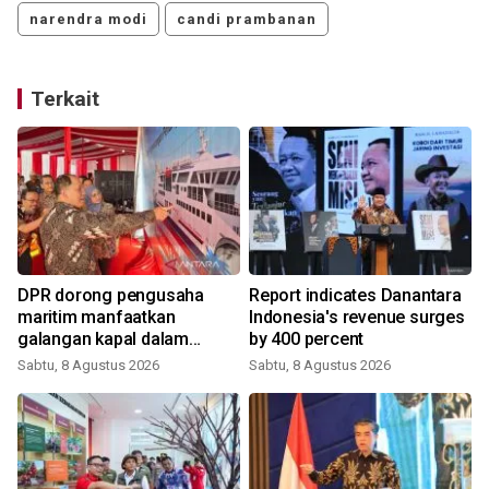
narendra modi
candi prambanan
Terkait
DPR dorong pengusaha
Report indicates Danantara
maritim manfaatkan
Indonesia's revenue surges
galangan kapal dalam
by 400 percent
negeri
Sabtu, 8 Agustus 2026
Sabtu, 8 Agustus 2026