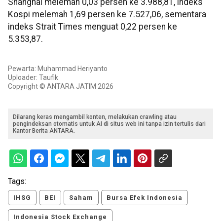
Shanghai melemah 0,03 persen ke 3.988,81, indeks
Kospi melemah 1,69 persen ke 7.527,06, sementara
indeks Strait Times menguat 0,22 persen ke
5.353,87.
Pewarta: Muhammad Heriyanto
Uploader: Taufik
Copyright © ANTARA JATIM 2026
Dilarang keras mengambil konten, melakukan crawling atau
pengindeksan otomatis untuk AI di situs web ini tanpa izin tertulis dari
Kantor Berita ANTARA.
Tags:
IHSG
BEI
Saham
Bursa Efek Indonesia
Indonesia Stock Exchange