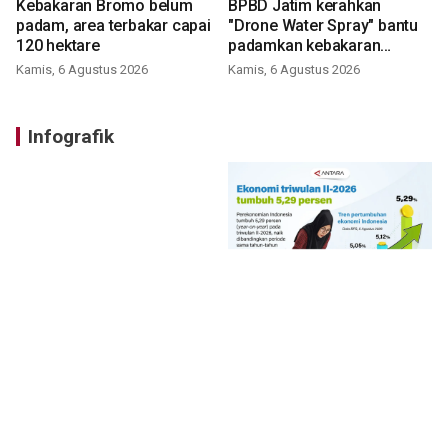
Kebakaran Bromo belum
BPBD Jatim kerahkan
padam, area terbakar capai
"Drone Water Spray" bantu
120 hektare
padamkan kebakaran
Bromo
Kamis, 6 Agustus 2026
Kamis, 6 Agustus 2026
Infografik