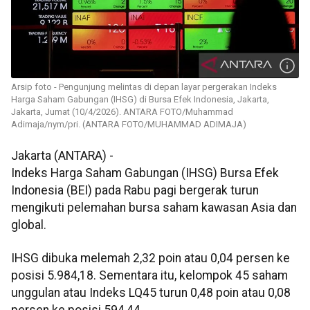
Arsip foto - Pengunjung melintas di depan layar pergerakan Indeks
Harga Saham Gabungan (IHSG) di Bursa Efek Indonesia, Jakarta,
Jakarta, Jumat (10/4/2026). ANTARA FOTO/Muhammad
Adimaja/nym/pri. (ANTARA FOTO/MUHAMMAD ADIMAJA)
Jakarta (ANTARA) -
Indeks Harga Saham Gabungan (IHSG) Bursa Efek
Indonesia (BEI) pada Rabu pagi bergerak turun
mengikuti pelemahan bursa saham kawasan Asia dan
global.
IHSG dibuka melemah 2,32 poin atau 0,04 persen ke
posisi 5.984,18. Sementara itu, kelompok 45 saham
unggulan atau Indeks LQ45 turun 0,48 poin atau 0,08
persen ke posisi 594,44.