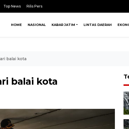
Top News
Rilis Pers
HOME
NASIONAL
KABAR JATIM
LINTAS DAERAH
EKON
ari balai kota
T
ri balai kota