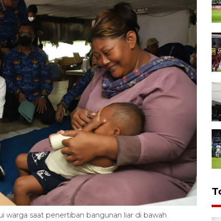
T
i warga saat penertiban bangunan liar di bawah