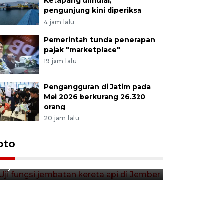
Ketapang dimulai,
pengunjung kini diperiksa
4 jam lalu
Pemerintah tunda penerapan
pajak "marketplace"
19 jam lalu
Pengangguran di Jatim pada
Mei 2026 berkurang 26.320
orang
20 jam lalu
Uji fungsi jembatan kereta api
oto
Tera timb
di Jember
di pasar t
13 jam lalu
13 jam lalu