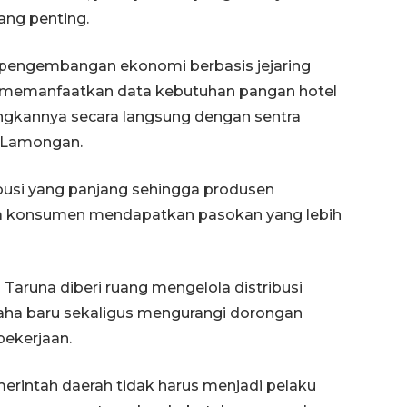
ang penting.
n pengembangan ekonomi berbasis jejaring
a memanfaatkan data kebutuhan pangan hotel
gkannya secara langsung dengan sentra
an Lamongan.
busi yang panjang sehingga produsen
Waspadai penyakit saat
ra konsumen mendapatkan pasokan yang lebih
musim kemarau
2026-08-05 12:00:00
g Taruna diberi ruang mengelola distribusi
aha baru sekaligus mengurangi dorongan
pekerjaan.
rintah daerah tidak harus menjadi pelaku