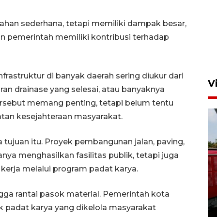
ahan sederhana, tetapi memiliki dampak besar,
n pemerintah memiliki kontribusi terhadap
astruktur di banyak daerah sering diukur dari
V
uran drainase yang selesai, atau banyaknya
 tersebut memang penting, tetapi belum tentu
tan kesejahteraan masyarakat.
juan itu. Proyek pembangunan jalan, paving,
nya menghasilkan fasilitas publik, tetapi juga
kerja melalui program padat karya.
Basarnas hentikan operasi
kedaruratan KM Mutiara
gga rantai pasok material. Pemerintah kota
Sentosa II
 padat karya yang dikelola masyarakat
4 Agustus 2026 22:38