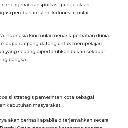
an mengenai transportasi, pengelolaan
tigasi perubahan iklim. Indonesia mulai
a Indonesia kini mulai menarik perhatian dunia.
wa, maupun Jepang datang untuk mempelajari
nya yang sedang dipertaruhkan bukan sekadar
aing bangsa.
Waspadai penyakit saat
musim kemarau
2026-08-05 12:00:00
sisi strategis pemerintah kota sebagai
dan kebutuhan masyarakat.
ya akan berhasil apabila diterjemahkan secara