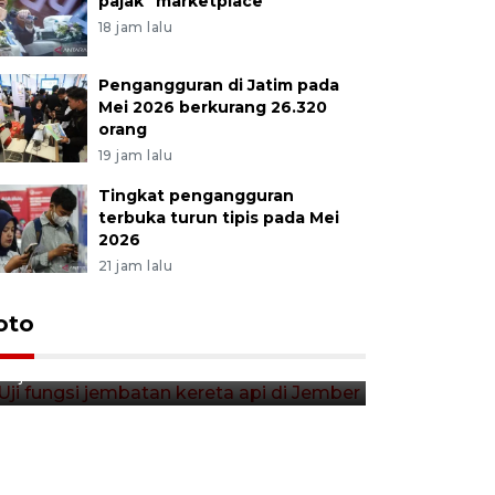
pajak "marketplace"
18 jam lalu
Pengangguran di Jatim pada
Mei 2026 berkurang 26.320
orang
19 jam lalu
Tingkat pengangguran
terbuka turun tipis pada Mei
2026
21 jam lalu
Uji fungsi jembatan kereta api
oto
Tera timb
di Jember
di pasar t
12 jam lalu
12 jam lalu