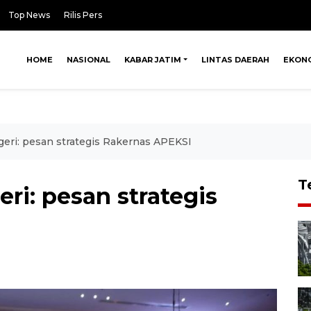
Top News
Rilis Pers
HOME
NASIONAL
KABAR JATIM
LINTAS DAERAH
EKON
geri: pesan strategis Rakernas APEKSI
T
ri: pesan strategis