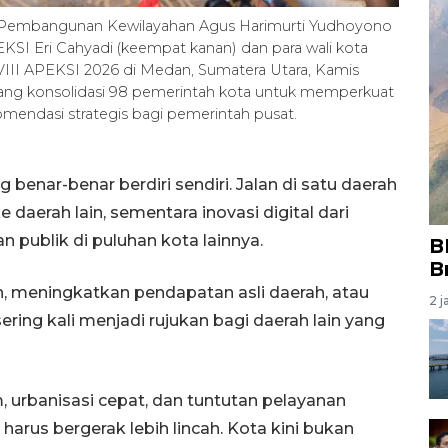
an Pembangunan Kewilayahan Agus Harimurti Yudhoyono
I Eri Cahyadi (keempat kanan) dan para wali kota
III APEKSI 2026 di Medan, Sumatera Utara, Kamis
ajang konsolidasi 98 pemerintah kota untuk memperkuat
omendasi strategis bagi pemerintah pusat.
benar-benar berdiri sendiri. Jalan di satu daerah
daerah lain, sementara inovasi digital dari
 publik di puluhan kota lainnya.
B
B
, meningkatkan pendapatan asli daerah, atau
2 j
ring kali menjadi rujukan bagi daerah lain yang
m, urbanisasi cepat, dan tuntutan pelayanan
arus bergerak lebih lincah. Kota kini bukan