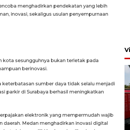
 mencoba menghadirkan pendekatan yang lebih
an, inovasi, sekaligus usulan penyempurnaan
V
ah kota sesungguhnya bukan terletak pada
mampuan berinovasi.
 keterbatasan sumber daya tidak selalu menjadi
asi parkir di Surabaya berhasil meningkatkan
Basarnas hentikan operasi
kedaruratan KM Mutiara
rpajakan elektronik yang mempermudah wajib
Sentosa II
 daerah. Medan menghadirkan inovasi digital
4 Agustus 2026 22:38