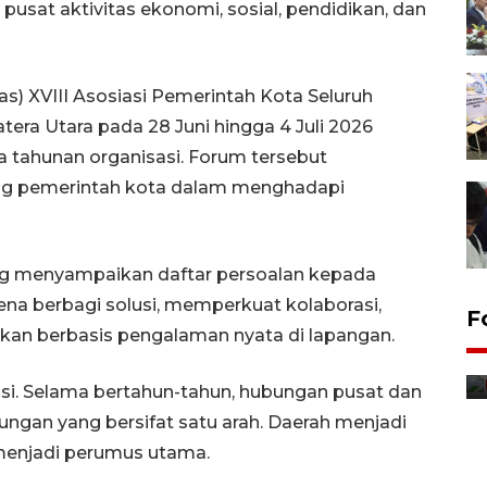
 pusat aktivitas ekonomi, sosial, pendidikan, dan
as) XVIII Asosiasi Pemerintah Kota Seluruh
era Utara pada 28 Juni hingga 4 Juli 2026
tahunan organisasi. Forum tersebut
ng pemerintah kota dalam menghadapi
ang menyampaikan daftar persoalan kepada
ena berbagi solusi, memperkuat kolaborasi,
F
kan berbasis pengalaman nyata di lapangan.
Distribusi bantuan mesin
pertanian di Kediri
asi. Selama bertahun-tahun, hubungan pusat dan
13 jam lalu
ungan yang bersifat satu arah. Daerah menjadi
menjadi perumus utama.