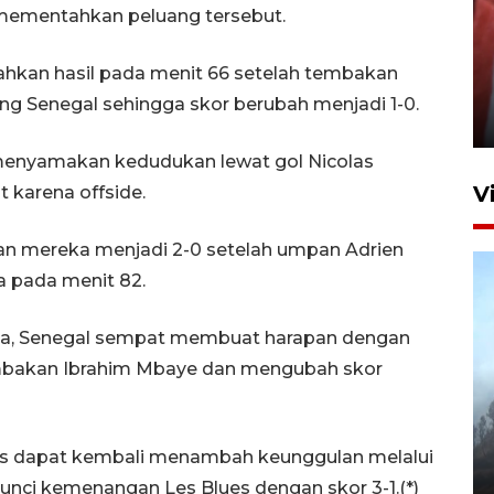
mementahkan peluang tersebut.
Penguatan struktur jembatan
ahkan hasil pada menit 66 setelah tembakan
Niyama Tulungagung
 Senegal sehingga skor berubah menjadi 1-0.
7 Agustus 2026 14:36
menyamakan kedudukan lewat gol Nicolas
V
t karena offside.
n mereka menjadi 2-0 setelah umpan Adrien
a pada menit 82.
a, Senegal sempat membuat harapan dengan
embakan Ibrahim Mbaye dan mengubah skor
BPBD Jatim kerahkan "Drone
Water Spray" bantu padamkan
kebakaran Bromo
cis dapat kembali menambah keunggulan melalui
6 Agustus 2026 18:23
nci kemenangan Les Blues dengan skor 3-1.(*)