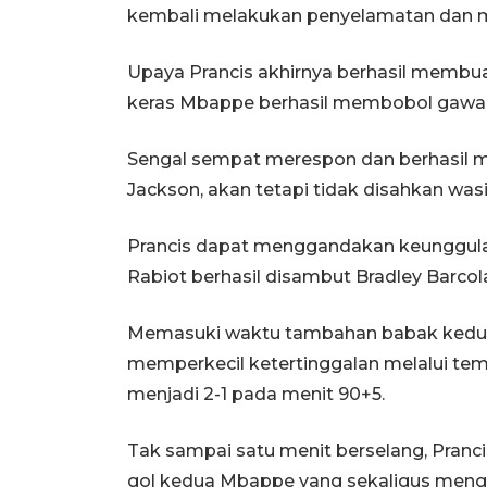
kembali melakukan penyelamatan dan 
Upaya Prancis akhirnya berhasil membu
keras Mbappe berhasil membobol gawang
Sengal sempat merespon dan berhasil 
Jackson, akan tetapi tidak disahkan wasi
Prancis dapat menggandakan keunggula
Rabiot berhasil disambut Bradley Barcol
Memasuki waktu tambahan babak kedu
memperkecil ketertinggalan melalui t
menjadi 2-1 pada menit 90+5.
Tak sampai satu menit berselang, Pran
gol kedua Mbappe yang sekaligus mengu