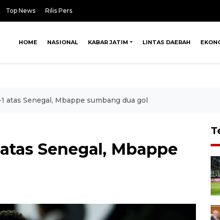
Top News
Rilis Pers
HOME
NASIONAL
KABAR JATIM
LINTAS DAERAH
EKON
-1 atas Senegal, Mbappe sumbang dua gol
T
 atas Senegal, Mbappe