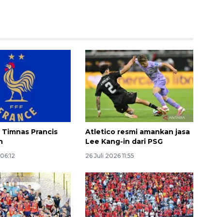
160 ribu sambungan baru
jaringan gas 2026
 Timnas Prancis
Atletico resmi amankan jasa
2026-08-07 18:00:00
n
Lee Kang-in dari PSG
 06:12
26 Juli 2026 11:55