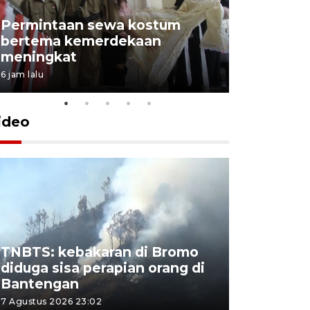
Permintaan sewa kostum
bertema kemerdekaan
Perpusta
meningkat
Lingkunga
6 jam lalu
6 jam lalu
ideo
TNBTS: kebakaran di Bromo
Khofifah 
diduga sisa perapian orang di
Bromo, a
Bantengan
capai 176
7 Agustus 2026 23:02
7 Agustus 202