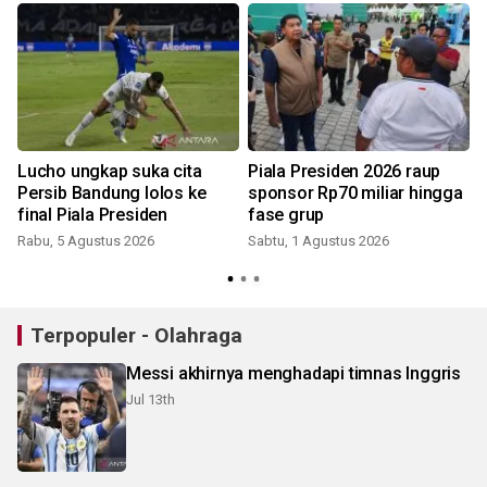
Lucho ungkap suka cita
Piala Presiden 2026 raup
Persib Bandung lolos ke
sponsor Rp70 miliar hingga
final Piala Presiden
fase grup
Rabu, 5 Agustus 2026
Sabtu, 1 Agustus 2026
S
Terpopuler - Olahraga
Messi akhirnya menghadapi timnas Inggris
Jul 13th