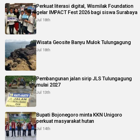
Perkuat literasi digital, Wismilak Foundation
gelar IMPACT Fest 2026 bagi siswa Surabaya
Jul 18th
Wisata Geosite Banyu Mulok Tulungagung
Jul 18th
Pembangunan jalan sirip JLS Tulungagung
mulai 2027
Jul 13th
Bupati Bojonegoro minta KKN Unigoro
perkuat masyarakat hutan
Jul 14th