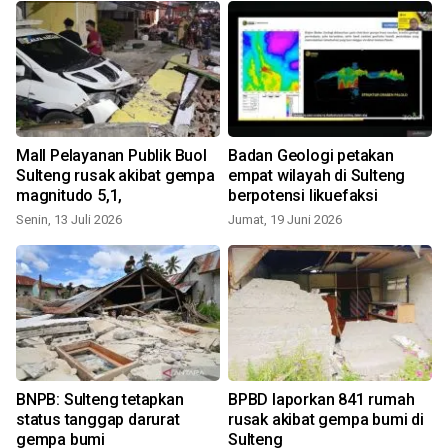
Mall Pelayanan Publik Buol
Badan Geologi petakan
Sulteng rusak akibat gempa
empat wilayah di Sulteng
magnitudo 5,1,
berpotensi likuefaksi
Senin, 13 Juli 2026
Jumat, 19 Juni 2026
S
BNPB: Sulteng tetapkan
BPBD laporkan 841 rumah
status tanggap darurat
rusak akibat gempa bumi di
gempa bumi
Sulteng
S