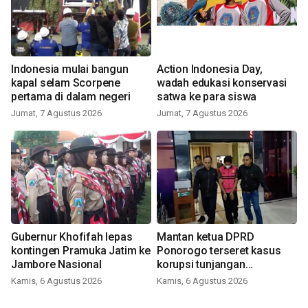
Indonesia mulai bangun
Action Indonesia Day,
kapal selam Scorpene
wadah edukasi konservasi
pertama di dalam negeri
satwa ke para siswa
Jumat, 7 Agustus 2026
Jumat, 7 Agustus 2026
Gubernur Khofifah lepas
Mantan ketua DPRD
kontingen Pramuka Jatim ke
Ponorogo terseret kasus
Jambore Nasional
korupsi tunjangan
perumahan
Kamis, 6 Agustus 2026
Kamis, 6 Agustus 2026