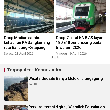
Daop Madiun sambut
Daop 7 catat KA BIAS layani
kehadiran KA Sangkuriang
180.810 penumpang pada
rute Bandung-Ketapang
triwulan I 2026
Selasa, 28 April 2026
Minggu, 19 April 2026
S
Terpopuler - Kabar Jatim
Wisata Geosite Banyu Mulok Tulungagung
Jul 18th
Perkuat literasi digital, Wismilak Foundation