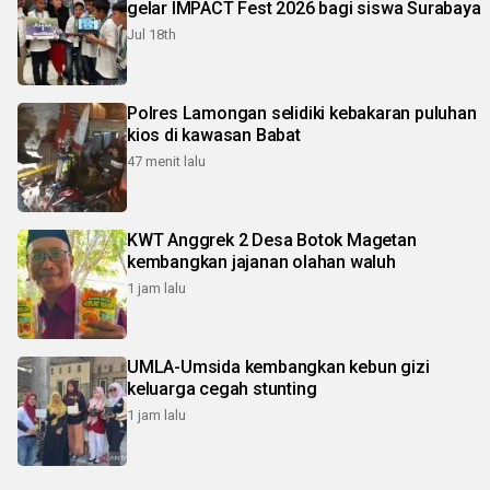
gelar IMPACT Fest 2026 bagi siswa Surabaya
Jul 18th
Polres Lamongan selidiki kebakaran puluhan
kios di kawasan Babat
47 menit lalu
KWT Anggrek 2 Desa Botok Magetan
kembangkan jajanan olahan waluh
1 jam lalu
UMLA-Umsida kembangkan kebun gizi
keluarga cegah stunting
1 jam lalu