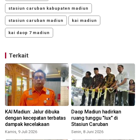
stasiun caruban kabupaten madiun
stasiun caruban madiun
kai madiun
kai daop 7 madiun
Terkait
n
KAI Madiun: Jalur dibuka
Daop Madiun hadirkan
dengan kecepatan terbatas
ruang tunggu "lux" di
dampak kecelakaan
Stasiun Caruban
Kamis, 9 Juli 2026
Senin, 8 Juni 2026
K