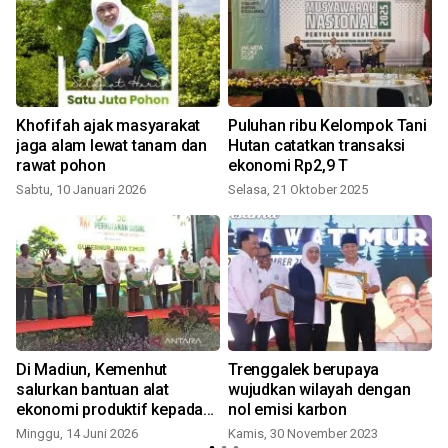
Khofifah ajak masyarakat
Puluhan ribu Kelompok Tani
jaga alam lewat tanam dan
Hutan catatkan transaksi
rawat pohon
ekonomi Rp2,9 T
Sabtu, 10 Januari 2026
Selasa, 21 Oktober 2025
Di Madiun, Kemenhut
Trenggalek berupaya
salurkan bantuan alat
wujudkan wilayah dengan
ekonomi produktif kepada
nol emisi karbon
KUPS Jatim
Minggu, 14 Juni 2026
Kamis, 30 November 2023