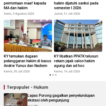
permintaan maaf kepada
hakim dijatuhi sanksi pada
MA dan hakim
semester I 2026
Senin, 3 Agustus 2026
Jumat, 31 Juli 2026
S
KY temukan dugaan
KY libatkan PPATK telusuri
pelanggaran hakim di kasus
rekam jejak calon hakim
Andrie Yunus dan Nadiem
agung dan ad hoc
Kamis, 30 Juli 2026
Kamis, 16 Juli 2026
Terpopuler - Hukum
Lapas Porong gagalkan penyelundupan
ekstasi oleh pengunjung
Jul 14th