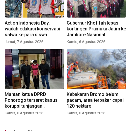
Action Indonesia Day,
Gubernur Khofifah lepas
wadah edukasi konservasi
kontingen Pramuka Jatim ke
satwa ke para siswa
Jambore Nasional
Jumat, 7 Agustus 2026
Kamis, 6 Agustus 2026
Mantan ketua DPRD
Kebakaran Bromo belum
Ponorogo terseret kasus
padam, area terbakar capai
korupsi tunjangan
120 hektare
perumahan
Kamis, 6 Agustus 2026
Kamis, 6 Agustus 2026