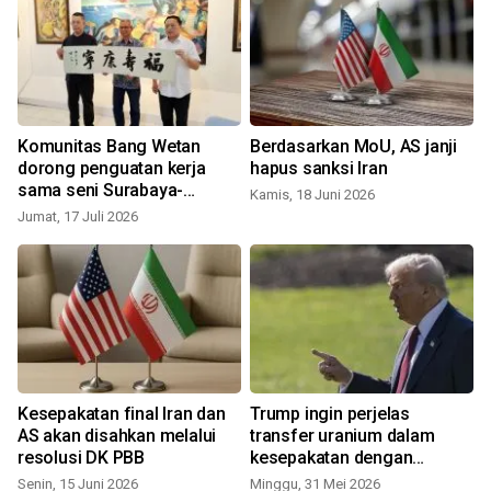
Komunitas Bang Wetan
Berdasarkan MoU, AS janji
dorong penguatan kerja
hapus sanksi Iran
sama seni Surabaya-
Kamis, 18 Juni 2026
Xiamen
Jumat, 17 Juli 2026
Kesepakatan final Iran dan
Trump ingin perjelas
AS akan disahkan melalui
transfer uranium dalam
resolusi DK PBB
kesepakatan dengan
Teheran
Senin, 15 Juni 2026
Minggu, 31 Mei 2026