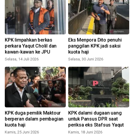
KPK limpahkan berkas
Eks Menpora Dito penuhi
perkara Yaqut Cholil dan
panggilan KPK jadi saksi
kawan-kawan ke JPU
kuota haji
Selasa, 14 Juli 2026
Selasa, 30 Juni 2026
R
KPK duga pemilik Maktour
KPK dalami dugaan uang
berperan dalam pembagian
untuk Pansus DPR saat
kuota haji
periksa eks Stafsus Yaqut
Kamis, 25 Juni 2026
Kamis, 18 Juni 2026
S