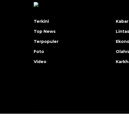
Terkini
Kabar
Top News
Linta
Terpopuler
Ekon
Foto
Olahr
Video
Karkh
Copyright © ANTARA