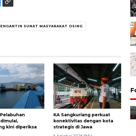
PENGANTIN SUNAT MASYARAKAT OSING
Uji fungsi jembatan kereta api
F
di Jember
5 Agustus 2026 22:18
i Pelabuhan
KA Sangkuriang perkuat
dimulai,
konektivitas dengan kota
g kini diperiksa
strategis di Jawa
5 Agustus 2026 19:54