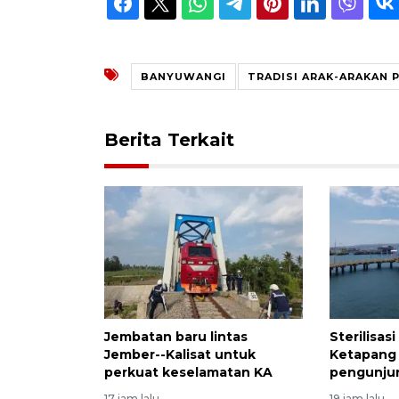
BANYUWANGI
TRADISI ARAK-ARAKAN 
Berita Terkait
Jembatan baru lintas
Sterilisas
Jember--Kalisat untuk
Ketapang 
perkuat keselamatan KA
pengunjun
17 jam lalu
19 jam lalu