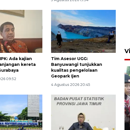
V
PK: Ada kajian
Tim Asesor UGG:
anjangan kereta
Banyuwangi tunjukkan
Surabaya
kualitas pengelolaan
Geopark Ijen
026 09:52
4 Agustus 2026 20:45
BNPB optimalkan penguatan
Desa Tangguh Bencana di
Jawa Timur
5 Agustus 2026 19:09