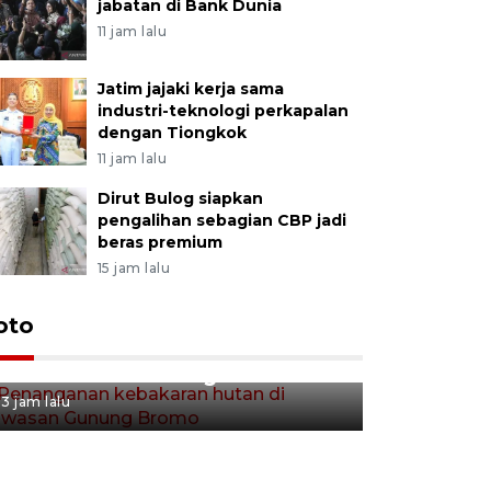
jabatan di Bank Dunia
11 jam lalu
Jatim jajaki kerja sama
industri-teknologi perkapalan
dengan Tiongkok
11 jam lalu
Dirut Bulog siapkan
pengalihan sebagian CBP jadi
beras premium
15 jam lalu
Gerakan 
oto
Penanganan kebakaran hutan
Tulungag
di kawasan Gunung Bromo
3 jam lalu
3 jam lalu