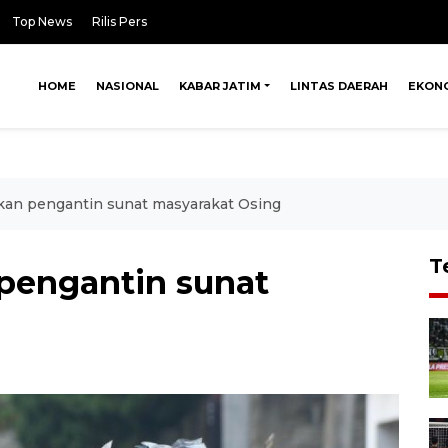
Top News
Rilis Pers
HOME
NASIONAL
KABAR JATIM
LINTAS DAERAH
EKON
rakan pengantin sunat masyarakat Osing
T
 pengantin sunat