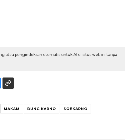
g atau pengindeksan otomatis untuk AI di situs web ini tanpa
Layanan haji Indonesia
semakin memuaskan
2026-08-08 15:00:00
MAKAM
BUNG KARNO
SOEKARNO