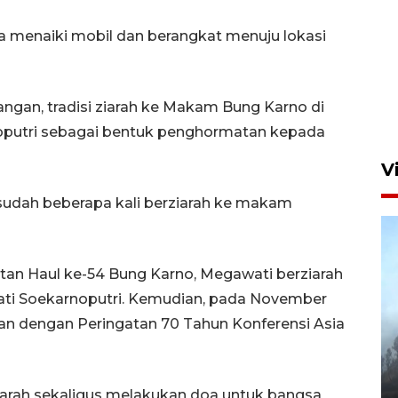
 menaiki mobil dan berangkat menuju lokasi
juangan, tradisi ziarah ke Makam Bung Karno di
rnoputri sebagai bentuk penghormatan kepada
V
 sudah beberapa kali berziarah ke makam
atan Haul ke-54 Bung Karno, Megawati berziarah
ti Soekarnoputri. Kemudian, pada November
an dengan Peringatan 70 Tahun Konferensi Asia
BPBD Jatim kerahkan "Drone
Water Spray" bantu padamkan
kebakaran Bromo
iarah sekaligus melakukan doa untuk bangsa