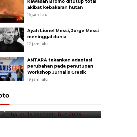
Kawasan Bromo ditutup total
akibat kebakaran hutan
16 jam lalu
Ayah Lionel Messi, Jorge Messi
meninggal dunia
17 jam lalu
ANTARA tekankan adaptasi
perubahan pada penutupan
Workshop Jurnalis Gresik
19 jam lalu
Lomba lari Jalasenastri Run
oto
Pekan Qr
2026
Indonesia
2 jam lalu
4 jam lalu