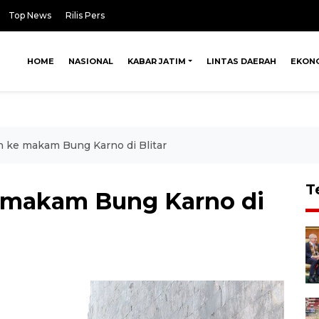
Top News
Rilis Pers
HOME
NASIONAL
KABAR JATIM
LINTAS DAERAH
EKON
h ke makam Bung Karno di Blitar
T
e makam Bung Karno di