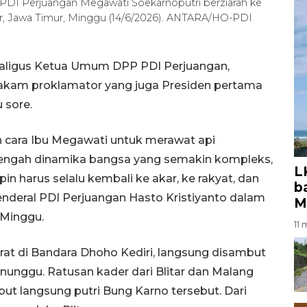
PDI Perjuangan Megawati Soekarnoputri berziarah ke
r, Jawa Timur, Minggu (14/6/2026). ANTARA/HO-PDI
ekaligus Ketua Umum DPP PDI Perjuangan,
akam proklamator yang juga Presiden pertama
 sore.
 cara Ibu Megawati untuk merawat api
tengah dinamika bangsa yang semakin kompleks,
L
harus selalu kembali ke akar, ke rakyat, dan
b
s Jenderal PDI Perjuangan Hasto Kristiyanto dalam
M
 Minggu.
11 
rat di Bandara Dhoho Kediri, langsung disambut
nunggu. Ratusan kader dari Blitar dan Malang
ut langsung putri Bung Karno tersebut. Dari