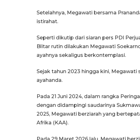
Setelahnya, Megawati bersama Prananda
istirahat.
Seperti dikutip dari siaran pers PDI Per
Blitar rutin dilakukan Megawati Soeka
ayahnya sekaligus berkontemplasi.
Sejak tahun 2023 hingga kini, Megawati
ayahanda.
Pada 21 Juni 2024, dalam rangka Pering
dengan didampingi saudarinya Sukmawa
2025, Megawati berziarah yang bertepat
Afrika (KAA).
Pada 29 Maret 2026 lalu, Megawati berz