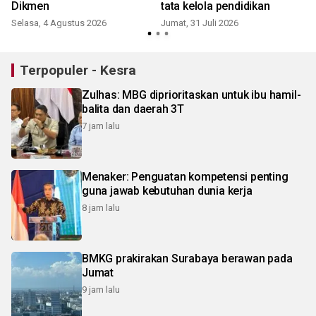
Dikmen
tata kelola pendidikan
Selasa, 4 Agustus 2026
Jumat, 31 Juli 2026
S
Terpopuler - Kesra
Zulhas: MBG diprioritaskan untuk ibu hamil-
balita dan daerah 3T
7 jam lalu
Menaker: Penguatan kompetensi penting
guna jawab kebutuhan dunia kerja
8 jam lalu
BMKG prakirakan Surabaya berawan pada
Jumat
9 jam lalu