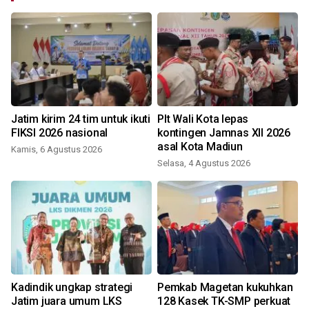
n
Jatim kirim 24 tim untuk ikuti
Plt Wali Kota lepas
FIKSI 2026 nasional
kontingen Jamnas XII 2026
asal Kota Madiun
Kamis, 6 Agustus 2026
Selasa, 4 Agustus 2026
J
Kadindik ungkap strategi
Pemkab Magetan kukuhkan
Jatim juara umum LKS
128 Kasek TK-SMP perkuat