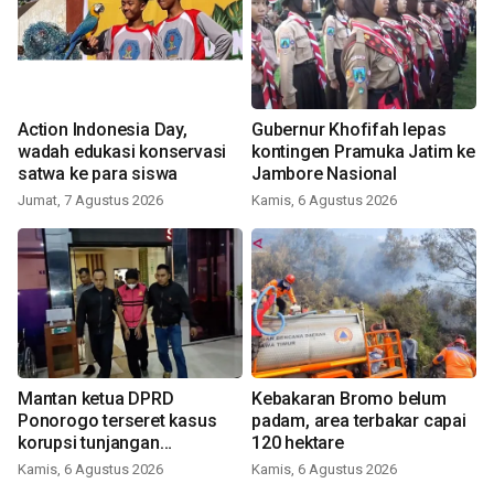
Action Indonesia Day,
Gubernur Khofifah lepas
wadah edukasi konservasi
kontingen Pramuka Jatim ke
satwa ke para siswa
Jambore Nasional
Jumat, 7 Agustus 2026
Kamis, 6 Agustus 2026
Mantan ketua DPRD
Kebakaran Bromo belum
Ponorogo terseret kasus
padam, area terbakar capai
korupsi tunjangan
120 hektare
perumahan
Kamis, 6 Agustus 2026
Kamis, 6 Agustus 2026