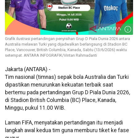
Grafik ilustrasi pertandingan penyisihan Grup D Piala Dunia 2026 antara
Australia melawan Turki yang dijadwalkan berlangsung di Stadion BC
Place, Vancouver, British Columbia, Kanada, Sabtu (13/6/2026) waktu
setempat. ANTARA INFOGRAFIK/Vintan Rahmadanti
Jakarta (ANTARA) -
Tim nasional (timnas) sepak bola Australia dan Turki
dipastikan menurunkan kekuatan terbaik saat
bertemu pada pertandingan Grup D Piala Dunia 2026,
di Stadion British Columbia (BC) Place, Kanada,
Minggu, pukul 11.00 WIB.
Laman FIFA, menyatakan pertandingan itu menjadi
langkah awal kedua tim guna memburu tiket ke fase
gugur.