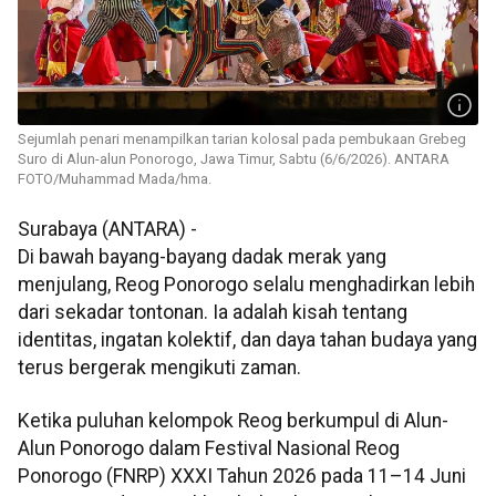
Sejumlah penari menampilkan tarian kolosal pada pembukaan Grebeg
Suro di Alun-alun Ponorogo, Jawa Timur, Sabtu (6/6/2026). ANTARA
FOTO/Muhammad Mada/hma.
Surabaya (ANTARA) -
Di bawah bayang-bayang dadak merak yang
menjulang, Reog Ponorogo selalu menghadirkan lebih
dari sekadar tontonan. Ia adalah kisah tentang
identitas, ingatan kolektif, dan daya tahan budaya yang
terus bergerak mengikuti zaman.
Ketika puluhan kelompok Reog berkumpul di Alun-
Alun Ponorogo dalam Festival Nasional Reog
Ponorogo (FNRP) XXXI Tahun 2026 pada 11–14 Juni