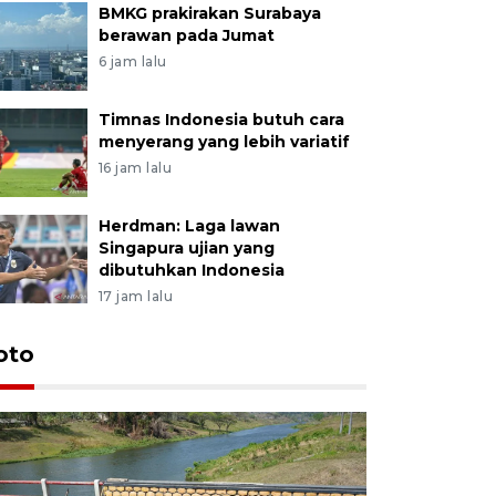
BMKG prakirakan Surabaya
berawan pada Jumat
6 jam lalu
Timnas Indonesia butuh cara
menyerang yang lebih variatif
16 jam lalu
Herdman: Laga lawan
Singapura ujian yang
dibutuhkan Indonesia
17 jam lalu
oto
Permintaa
jelang H
1 jam lalu