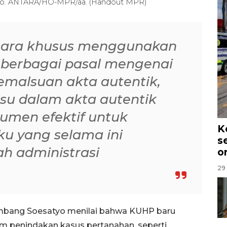
tyo. ANTARA/HO-MPR/aa. (Handout MPR)
cara khusus menggunakan
, berbagai pasal mengenai
emalsuan akta autentik,
su dalam akta autentik
rumen efektif untuk
K
ku yang selama ini
s
h administrasi
o
29 
mbang Soesatyo menilai bahwa KUHP baru
m penindakan kasus pertanahan, seperti