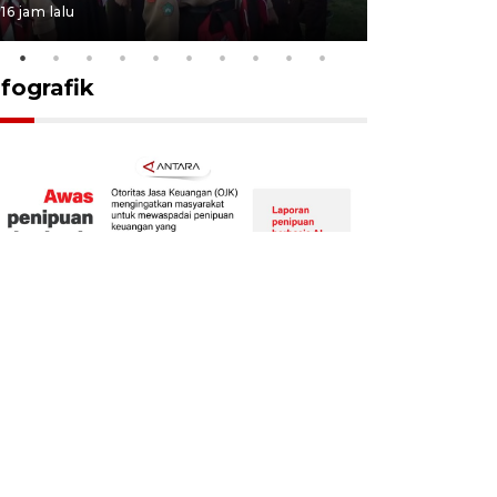
16 jam lalu
16 jam lalu
nfografik