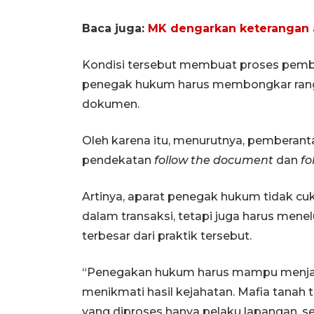
Baca juga:
MK dengarkan keterangan ah
Kondisi tersebut membuat proses pembuk
penegak hukum harus membongkar rangka
dokumen.
Oleh karena itu, menurutnya, pemberan
pendekatan
follow the document
dan
fo
Artinya, aparat penegak hukum tidak 
dalam transaksi, tetapi juga harus men
terbesar dari praktik tersebut.
“Penegakan hukum harus mampu menjang
menikmati hasil kejahatan. Mafia tanah 
yang diproses hanya pelaku lapangan, 