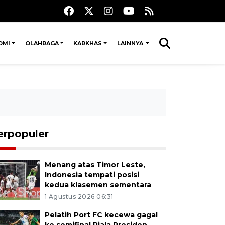
OMI
OLAHRAGA
KARKHAS
LAINNYA
erpopuler
Menang atas Timor Leste,
Indonesia tempati posisi
kedua klasemen sementara
1 Agustus 2026 06:31
Pelatih Port FC kecewa gagal