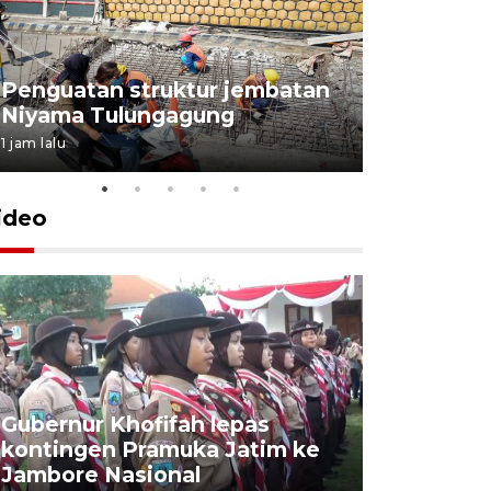
Penguatan struktur jembatan
Niyama Tulungagung
1 jam lalu
ideo
Gubernur Khofifah lepas
Mantan 
kontingen Pramuka Jatim ke
Ponorogo
Jambore Nasional
korupsi 