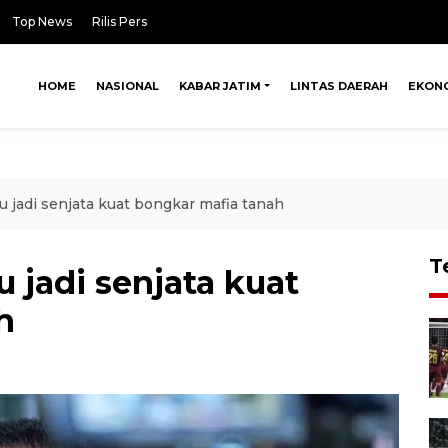
Top News
Rilis Pers
HOME
NASIONAL
KABAR JATIM
LINTAS DAERAH
EKON
 jadi senjata kuat bongkar mafia tanah
T
 jadi senjata kuat
h