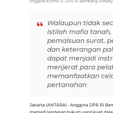
Anggota Komisi III DPR RI Bambang Soesa
Walaupun tidak se
istilah mafia tanah
pemalsuan surat, p
dan keterangan pal
dapat menjadi inst
menjerat para pela
memanfaatkan cela
pertanahan
Jakarta (ANTARA) - Anggota DPR RI Ba
menjadi landasan hukum yang kuat dala