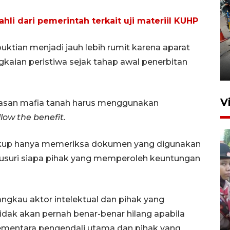
li dari pemerintah terkait uji materiil KUHP
Peningkatan perputaran
tian menjadi jauh lebih rumit karena aparat
ekonomi Piala Presiden 2026
ian peristiwa sejak tahap awal penerbitan
1 jam lalu
V
tasan mafia tanah harus menggunakan
llow the benefit.
cukup hanya memeriksa dokumen yang digunakan
elusuri siapa pihak yang memperoleh keuntungan
BNPB optimalkan penguatan
kau aktor intelektual dan pihak yang
Desa Tangguh Bencana di
tidak akan pernah benar-benar hilang apabila
Jawa Timur
sementara pengendali utama dan pihak yang