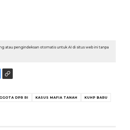
g atau pengindeksan otomatis untuk AI di situs web ini tanpa
GGOTA DPR RI
KASUS MAFIA TANAH
KUHP BARU