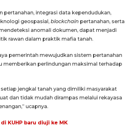
anan pertanahan, integrasi data kependudukan,
eknologi geospasial,
blockchain
pertanahan, serta
mendeteksi anomali dokumen, dapat menjadi
itik rawan dalam praktik mafia tanah.
aya pemerintah mewujudkan sistem pertanahan
pu memberikan perlindungan maksimal terhadap
Ekspedisi Rupiah Berdaulat
2026 sambangi Papua
tiap jengkal tanah yang dimiliki masyarakat
2026-08-06 13:15:00
kuat dan tidak mudah dirampas melalui rekayasa
nangan,” ucapnya.
di KUHP baru diuji ke MK