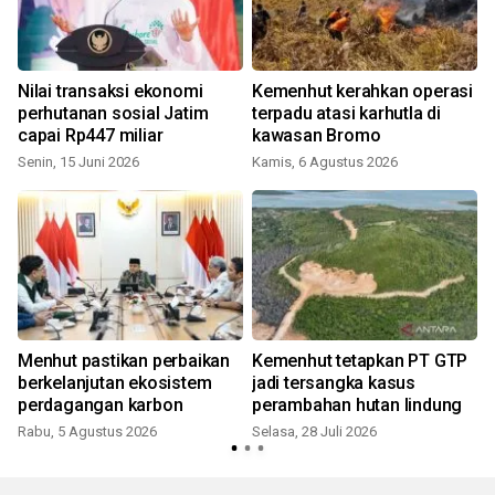
Nilai transaksi ekonomi
Kemenhut kerahkan operasi
t
perhutanan sosial Jatim
terpadu atasi karhutla di
capai Rp447 miliar
kawasan Bromo
Senin, 15 Juni 2026
Kamis, 6 Agustus 2026
M
Menhut pastikan perbaikan
Kemenhut tetapkan PT GTP
berkelanjutan ekosistem
jadi tersangka kasus
perdagangan karbon
perambahan hutan lindung
Rabu, 5 Agustus 2026
Selasa, 28 Juli 2026
S