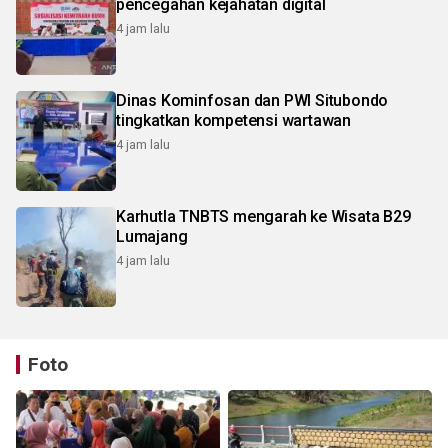
pencegahan kejahatan digital
4 jam lalu
Dinas Kominfosan dan PWI Situbondo
tingkatkan kompetensi wartawan
4 jam lalu
Karhutla TNBTS mengarah ke Wisata B29
Lumajang
4 jam lalu
Foto