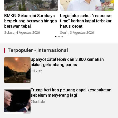
BMKG: Selasa ini Surabaya
Legislator sebut "response
berpeluang berawan hingga
time" korban kapal terbakar
berawan tebal
harus cepat
Selasa, 4 Agustus 2026
Senin, 3 Agustus 2026
S
Terpopuler - Internasional
Spanyol catat lebih dari 3.800 kematian
akibat gelombang panas
Jul 28th
Trump beri Iran peluang capai kesepakatan
sebelum menyerang lagi
5 hari lalu