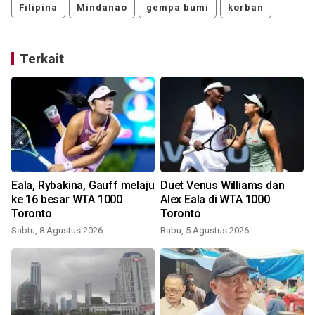
Filipina
Mindanao
gempa bumi
korban
Terkait
Eala, Rybakina, Gauff melaju
Duet Venus Williams dan
ke 16 besar WTA 1000
Alex Eala di WTA 1000
Toronto
Toronto
J
Sabtu, 8 Agustus 2026
Rabu, 5 Agustus 2026