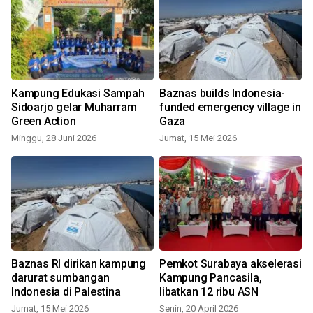
Kampung Edukasi Sampah
Baznas builds Indonesia-
Sidoarjo gelar Muharram
funded emergency village in
Green Action
Gaza
Minggu, 28 Juni 2026
Jumat, 15 Mei 2026
S
Baznas RI dirikan kampung
Pemkot Surabaya akselerasi
darurat sumbangan
Kampung Pancasila,
Indonesia di Palestina
libatkan 12 ribu ASN
Jumat, 15 Mei 2026
Senin, 20 April 2026
K