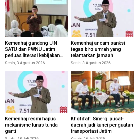
Kemenhaj gandeng UIN
Kemenhaj ancam sanksi
SATU dan PWNU Jatim
tegas biro umrah yang
perluas literasi kebijakan
telantarkan jamaah
haji
Senin, 3 Agustus 2026
Senin, 3 Agustus 2026
S
Kemenhaj resmi hapus
Khofifah: Sinergi pusat-
mekanisme lunas tunda
daerah jadi kunci penguatan
ganti
transportasi Jatim
Sabtu, 18 Juli 2026
Kamis, 16 Juli 2026
K