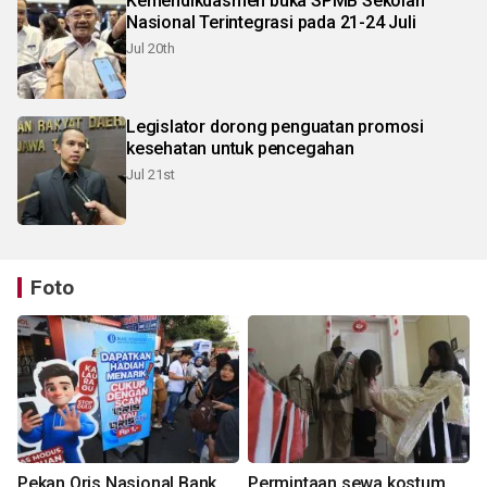
Kemendikdasmen buka SPMB Sekolah
Nasional Terintegrasi pada 21-24 Juli
Jul 20th
Legislator dorong penguatan promosi
kesehatan untuk pencegahan
Jul 21st
Foto
Pekan Qris Nasional Bank
Permintaan sewa kostum