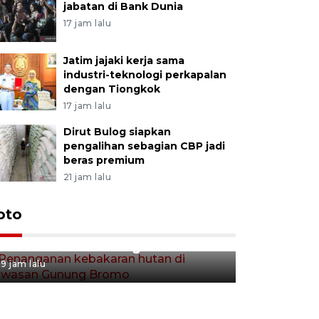
jabatan di Bank Dunia
17 jam lalu
Jatim jajaki kerja sama
industri-teknologi perkapalan
dengan Tiongkok
17 jam lalu
Dirut Bulog siapkan
pengalihan sebagian CBP jadi
beras premium
21 jam lalu
Gerakan 
oto
Penanganan kebakaran hutan
Tulungag
di kawasan Gunung Bromo
9 jam lalu
9 jam lalu