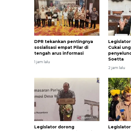
DPR tekankan pentingnya
Legislator
sosialisasi empat Pilar di
Cukai un
tengah arus informasi
penyelund
Soetta
1 jam lalu
2 jam lalu
Legislator dorong
Legislato