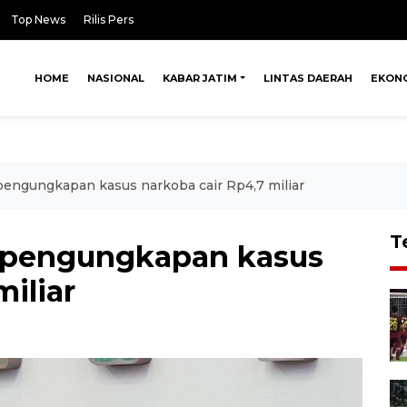
Top News
Rilis Pers
HOME
NASIONAL
KABAR JATIM
LINTAS DAERAH
EKON
 pengungkapan kasus narkoba cair Rp4,7 miliar
T
si pengungkapan kasus
miliar