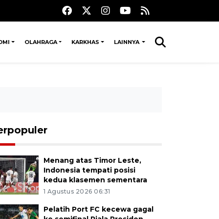
OMI
OLAHRAGA
KARKHAS
LAINNYA
erpopuler
Menang atas Timor Leste,
Indonesia tempati posisi
kedua klasemen sementara
1 Agustus 2026 06:31
Pelatih Port FC kecewa gagal