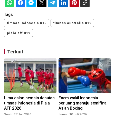
Tags:
timnas indonesia u19
timnas australia u19
piala aff u19
Terkait
Lima calon pemain debutan
Enam wakil Indonesia
timnas Indonesia di Piala
berjuang menuju semifinal
AFF 2026
Asian Boxing
Senin, 27 Juli 2026
Jumat, 10 Juli 2026
S