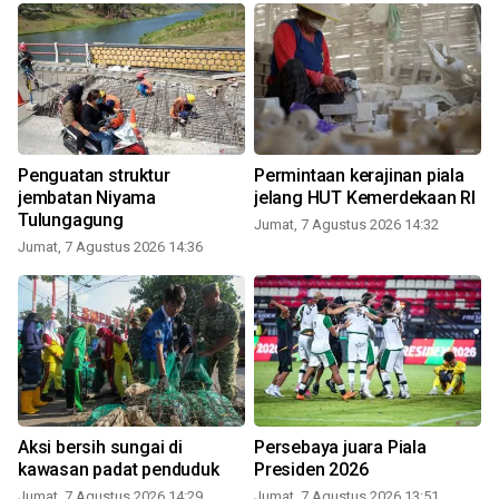
Penguatan struktur
Permintaan kerajinan piala
n
jembatan Niyama
jelang HUT Kemerdekaan RI
Tulungagung
Jumat, 7 Agustus 2026 14:32
Jumat, 7 Agustus 2026 14:36
Aksi bersih sungai di
Persebaya juara Piala
kawasan padat penduduk
Presiden 2026
Jumat, 7 Agustus 2026 14:29
Jumat, 7 Agustus 2026 13:51